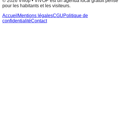
© 2026 Vivop • VIVOP est un agenda local gratuit pensé
pour les habitants et les visiteurs.
Accueil
Mentions légales
CGU
Politique de
confidentialité
Contact