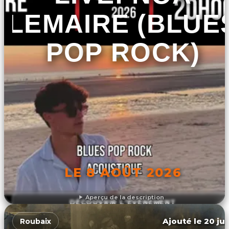
LEMAIRE (BLUE
POP ROCK)
LE 8 AOÛT 2026
Aperçu de la description
DÉCOUVRIR L'ÉVÉNEMENT
Ajouté le 20 jui
Roubaix