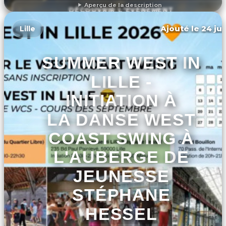
Aperçu de la description
DÉCOUVRIR L'ÉVÉNEMENT
Ajouté le 24 jui
Lille
SUMMER WEST IN
LILLE -
INITIATION À
LA DANSE WEST
COAST SWING À
L'AUBERGE DE
JEUNESSE
STÉPHANE
HESSEL