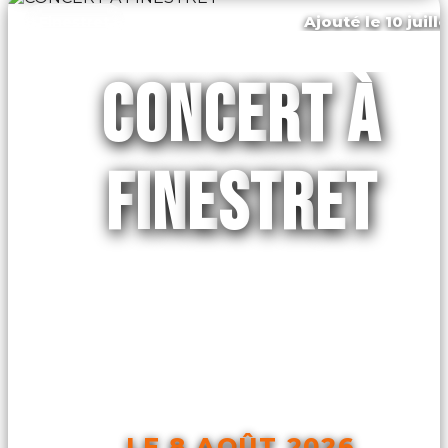
Ajouté le 10 juill
Finestret
CONCERT À
FINESTRET
LE 8 AOÛT 2026