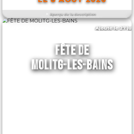
Aperçu de la description
DÉCOUVRIR L'ÉVÉNEMENT
Ajouté le 27 jui
Molitg-les-bains
FÊTE DE
MOLITG-LES-BAINS