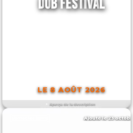
DUB FESTIVAL
LE 8 AOÛT 2026
Aperçu de la description
DÉCOUVRIR L'ÉVÉNEMENT
Ajouté le 23 octobr
Vernet les bains