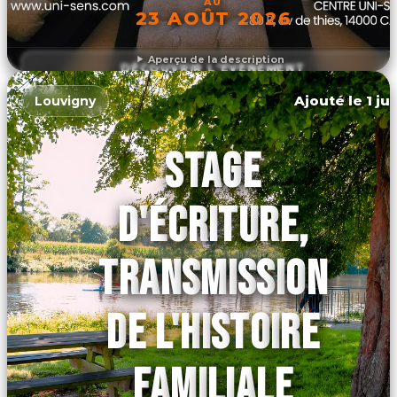
AU
23 AOÛT 2026
Aperçu de la description
DÉCOUVRIR L'ÉVÉNEMENT
Ajouté le 1 ju
Louvigny
STAGE
D'ÉCRITURE,
TRANSMISSION
DE L'HISTOIRE
FAMILIALE