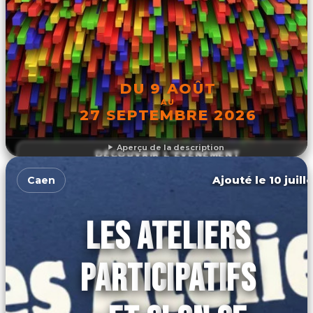
DU 9 AOÛT
AU
27 SEPTEMBRE 2026
Aperçu de la description
DÉCOUVRIR L'ÉVÉNEMENT
Ajouté le 10 juill
Caen
LES ATELIERS
PARTICIPATIFS