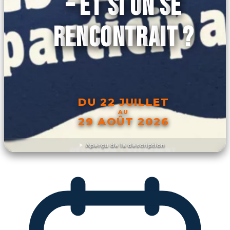
– ET SI ON SE
RENCONTRAIT ?
DU 22 JUILLET
AU
29 AOÛT 2026
Aperçu de la description
DÉCOUVRIR L'ÉVÉNEMENT