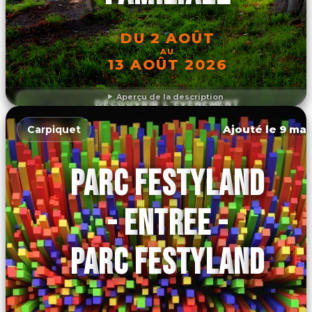
DU 2 AOÛT
AU
13 AOÛT 2026
Aperçu de la description
DÉCOUVRIR L'ÉVÉNEMENT
Ajouté le 9 mar
Carpiquet
PARC FESTYLAND
- ENTREE -
PARC FESTYLAND