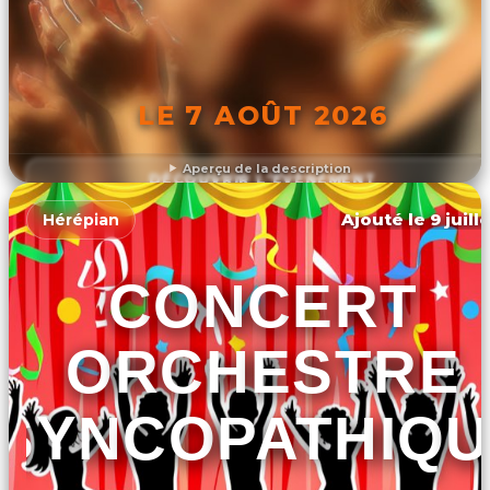
LE 7 AOÛT 2026
Aperçu de la description
DÉCOUVRIR L'ÉVÉNEMENT
Ajouté le 9 juill
Hérépian
CONCERT
ORCHESTRE
SYNCOPATHIQU