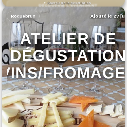
Aperçu de la description
DÉCOUVRIR L'ÉVÉNEMENT
Ajouté le 27 jui
Roquebrun
ATELIER DE
DÉGUSTATION
VINS/FROMAGE