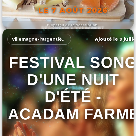
LE 7 AOÛT 2026
Aperçu de la description
DÉCOUVRIR L'ÉVÉNEMENT
Ajouté le 9 juill
Villemagne-l'argentière
FESTIVAL SON
D'UNE NUIT
D'ÉTÉ -
MACADAM FARM