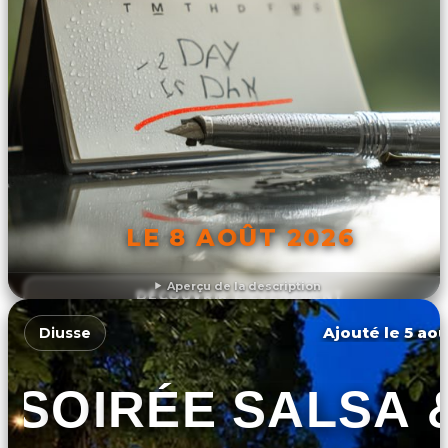
LE 8 AOÛT 2026
Aperçu de la description
DÉCOUVRIR L'ÉVÉNEMENT
Ajouté le 5 aoû
Diusse
SOIRÉE SALSA 