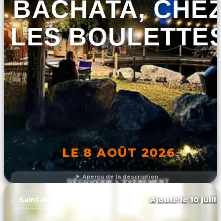
BACHATA, CHE
LES BOULETTE
LE 8 AOÛT 2026
Aperçu de la description
DÉCOUVRIR L'ÉVÉNEMENT
Ajouté le 10 juill
Saint-mont