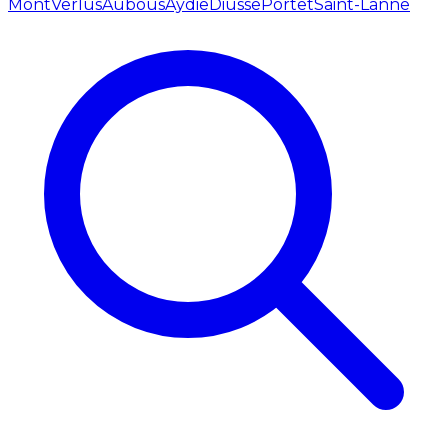
Mont
Verlus
Aubous
Aydie
Diusse
Portet
Saint-Lanne