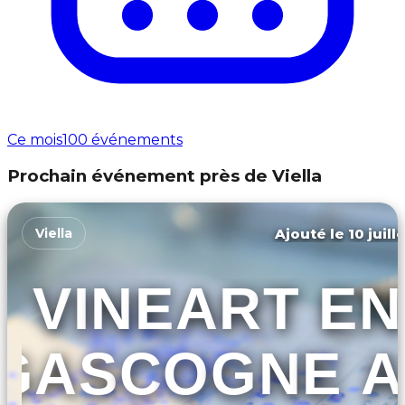
Ce mois
100 événements
Prochain événement près de Viella
Ajouté le 10 juill
Viella
VINEART EN
GASCOGNE A