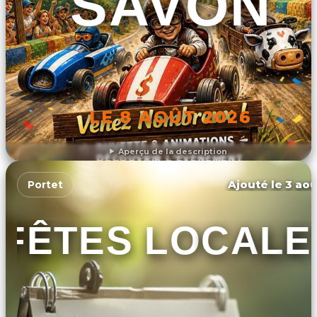
SAVON
LE 8 AOÛT 2026
Aperçu de la description
DÉCOUVRIR L'ÉVÉNEMENT
Ajouté le 3 aoû
Portet
FÊTES LOCALE