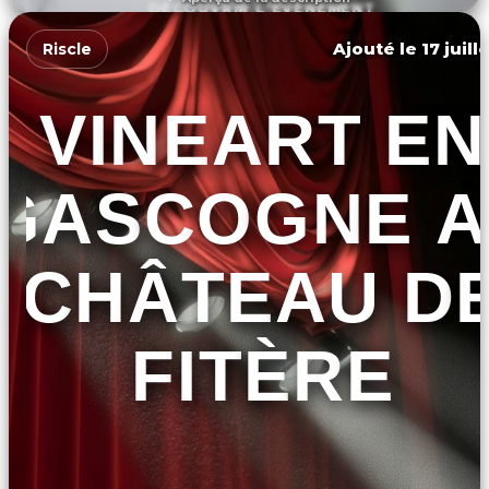
DÉCOUVRIR L'ÉVÉNEMENT
Ajouté le 17 juill
Riscle
VINEART EN
GASCOGNE A
CHÂTEAU D
FITÈRE