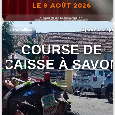
LE 8 AOÛT 2026
Aperçu de la description
DÉCOUVRIR L'ÉVÉNEMENT
Ajouté le 27 jui
Crouseilles
COURSE DE
CAISSE À SAVO