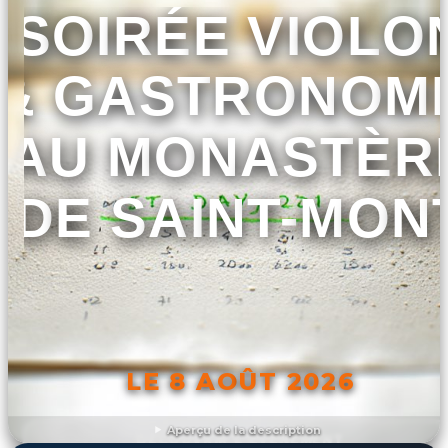
SOIRÉE VIOLO
& GASTRONOMI
AU MONASTÈR
DE SAINT-MON
LE 8 AOÛT 2026
Aperçu de la description
DÉCOUVRIR L'ÉVÉNEMENT