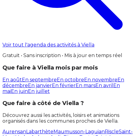
Voir tout l'agenda des activités à Viella
Gratuit • Sans inscription • Mis à jour en temps réel
Que faire à Viella mois par mois
En août
En septembre
En octobre
En novembre
En
décembre
En janvier
En février
En mars
En avril
En
mai
En juin
En juillet
Que faire à côté de Viella ?
Découvrez aussi les activités, loisirs et animations
organisés dans les communes proches de Viella.
Aurensan
Labarthète
Maumusson-Laguian
Riscle
Saint-