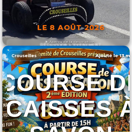
LE 8 AOÛT 2026
Aperçu de la description
DÉCOUVRIR L'ÉVÉNEMENT
Ajouté le 13 ma
Crouseilles
COURSE D
CAISSES 