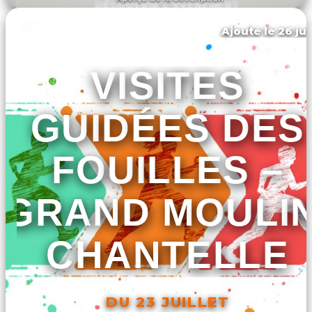
DÉCOUVRIR L'ÉVÉNEMENT
Ajouté le 26 jui
Chantelle
VISITES
GUIDÉES DES
FOUILLES –
GRAND MOULIN
CHANTELLE
DU 23 JUILLET