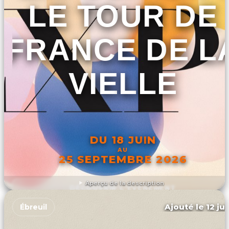
LE TOUR DE
FRANCE DE L
VIELLE
DU 18 JUIN
AU
25 SEPTEMBRE 2026
Aperçu de la description
DÉCOUVRIR L'ÉVÉNEMENT
Ajouté le 12 ju
Ébreuil