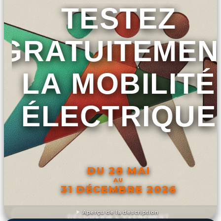
TESTEZ
GRATUITEMEN
LA MOBILITÉ
ÉLECTRIQUE
DU 28 MAI
AU
31 DÉCEMBRE 2026
Aperçu de la description
DÉCOUVRIR L'ÉVÉNEMENT