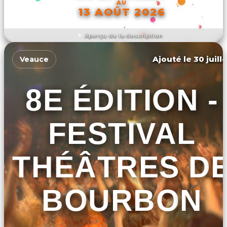
AU
13 AOÛT 2026
Aperçu de la description
DÉCOUVRIR L'ÉVÉNEMENT
Ajouté le 30 juill
Veauce
8E ÉDITION -
FESTIVAL
THÉÂTRES D
BOURBON