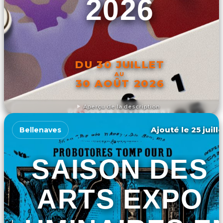
2026
DU 30 JUILLET
AU
30 AOÛT 2026
Aperçu de la description
DÉCOUVRIR L'ÉVÉNEMENT
Ajouté le 25 juill
Bellenaves
SAISON DES
ARTS EXPO