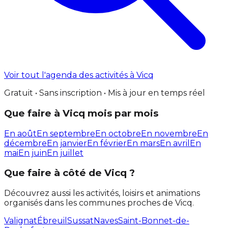
Voir tout l'agenda des activités à Vicq
Gratuit • Sans inscription • Mis à jour en temps réel
Que faire à Vicq mois par mois
En août
En septembre
En octobre
En novembre
En
décembre
En janvier
En février
En mars
En avril
En
mai
En juin
En juillet
Que faire à côté de Vicq ?
Découvrez aussi les activités, loisirs et animations
organisés dans les communes proches de Vicq.
Valignat
Ébreuil
Sussat
Naves
Saint-Bonnet-de-