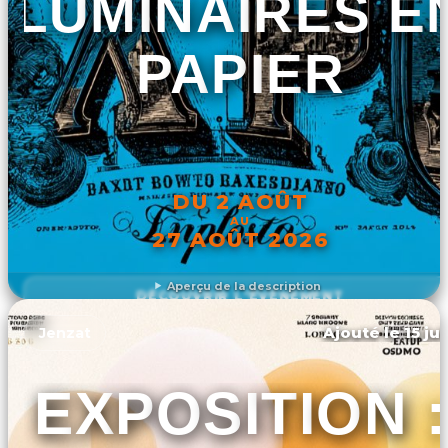
LUMINAIRES E
PAPIER
DU 2 AOÛT
AU
27 AOÛT 2026
Aperçu de la description
DÉCOUVRIR L'ÉVÉNEMENT
Ajouté le 15 ju
Jenzat
EXPOSITION :