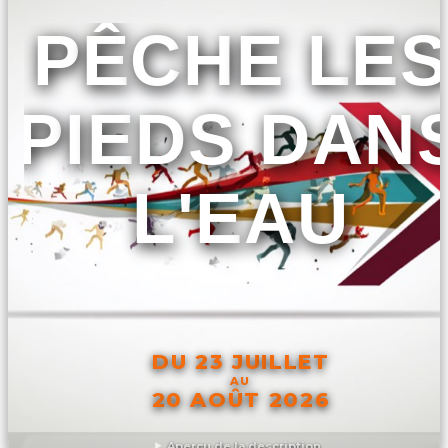
PÊCHE LES
PIEDS DAN
L'EAU
DU 23 JUILLET
AU
20 AOÛT 2026
Aperçu de la description