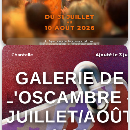
DU 31 JUILLET
AU
10 AOÛT 2026
Aperçu de la description
DÉCOUVRIR L'ÉVÉNEMENT
Ajouté le 3 ju
Chantelle
GALERIE DE
L'OSCAMBRE 
JUILLET/AOÛ