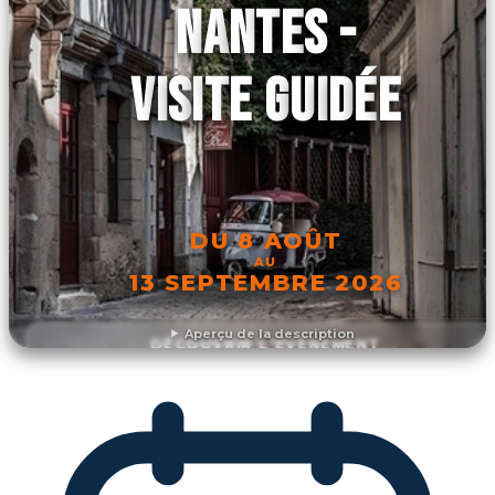
NANTES -
VISITE GUIDÉE
DU 8 AOÛT
AU
13 SEPTEMBRE 2026
Aperçu de la description
DÉCOUVRIR L'ÉVÉNEMENT