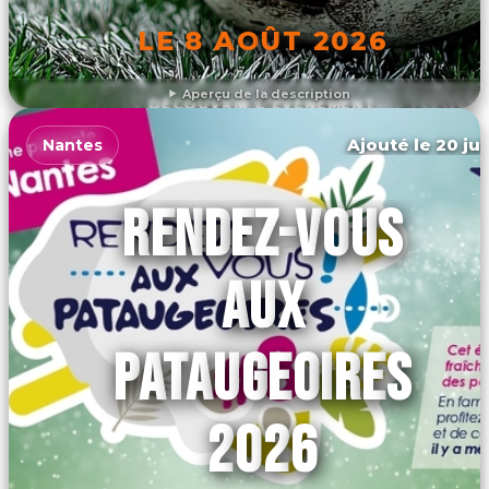
LE 8 AOÛT 2026
Aperçu de la description
DÉCOUVRIR L'ÉVÉNEMENT
Ajouté le 20 jui
Nantes
RENDEZ-VOUS
AUX
PATAUGEOIRES
2026