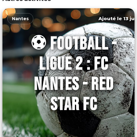
Ajouté le 13 ju
Nantes
⚽ FOOTBALL -
LIGUE 2 : FC
NANTES - RED
STAR FC