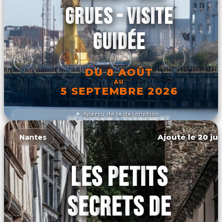
GRUES - VISITE
GUIDÉE
DU 8 AOÛT
AU
5 SEPTEMBRE 2026
Aperçu de la description
DÉCOUVRIR L'ÉVÉNEMENT
Ajouté le 20 jui
Nantes
LES PETITS
SECRETS DE