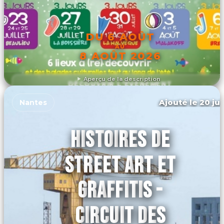
DU 6 AOÛT
AU
8 AOÛT 2026
Aperçu de la description
DÉCOUVRIR L'ÉVÉNEMENT
Ajouté le 20 jui
Nantes
HISTOIRES DE
STREET ART ET
GRAFFITIS -
CIRCUIT DES