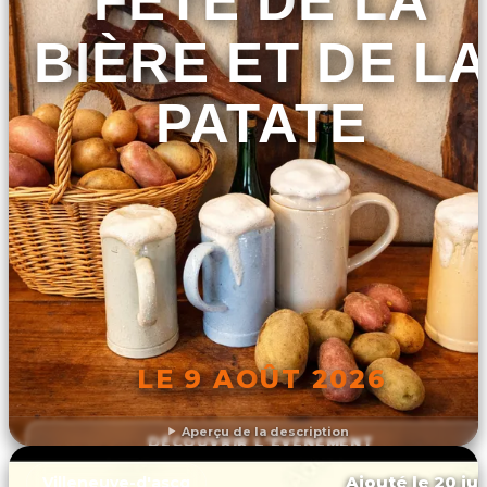
FÊTE DE LA
BIÈRE ET DE L
PATATE
LE 9 AOÛT 2026
Aperçu de la description
DÉCOUVRIR L'ÉVÉNEMENT
Ajouté le 20 jui
Villeneuve-d'ascq