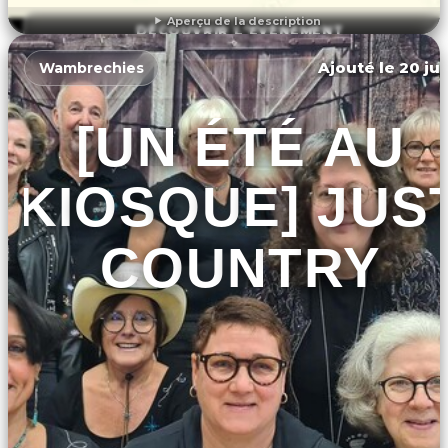
Aperçu de la description
DÉCOUVRIR L'ÉVÉNEMENT
Ajouté le 20 jui
Wambrechies
[UN ÉTÉ AU
KIOSQUE] JUS
COUNTRY