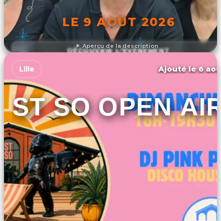
LE 9 AOÛT 2026
Aperçu de la description
DÉCOUVRIR L'ÉVÉNEMENT
Ajouté le 6 aoû
Lille
ST SO OPEN AI