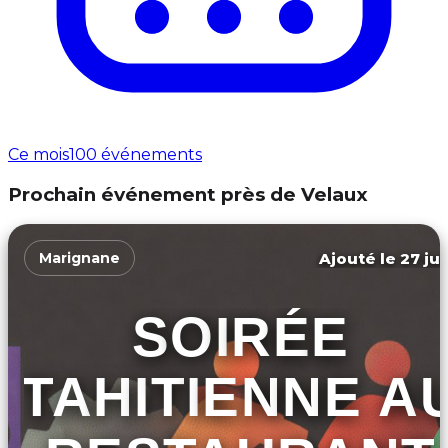
Ce mois
100 événements
Prochain événement près de Velaux
Ajouté le 27 jui
Marignane
SOIRÉE
TAHITIENNE A