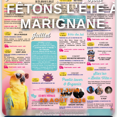
FÊTONS L'ÉTÉ 
MARIGNANE
DU 17 JUIN
AU
29 AOÛT 2026
Aperçu de la description
DÉCOUVRIR L'ÉVÉNEMENT