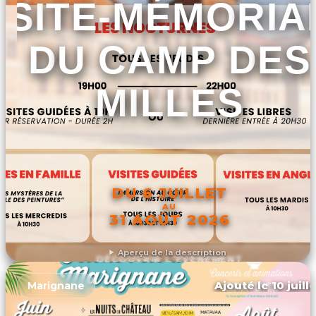
SITE-MÉMORIA
DU CAMP DES
MILLES
DU 6 JUILLET
AU
31 AOÛT 2026
Aperçu de la description
DÉCOUVRIR L'ÉVÉNEMENT
Ajouté le 10 juill
Marignane