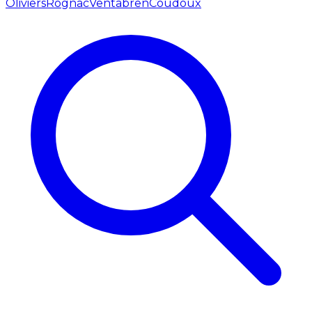
Oliviers
Rognac
Ventabren
Coudoux