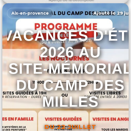
DÉCOUVRIR L'ÉVÉNEMENT
Ajouté le 29 jui
Aix-en-provence
VACANCES D'ÉT
2026 AU
SITE-MÉMORIA
DU CAMP DES
MILLES
DU 22 JUILLET