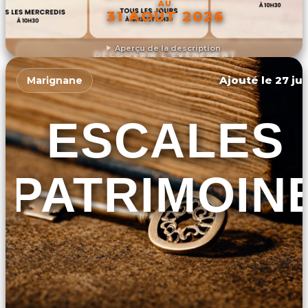
AU
31 AOÛT 2026
Aperçu de la description
DÉCOUVRIR L'ÉVÉNEMENT
Ajouté le 27 jui
Marignane
ESCALES
PATRIMOIN