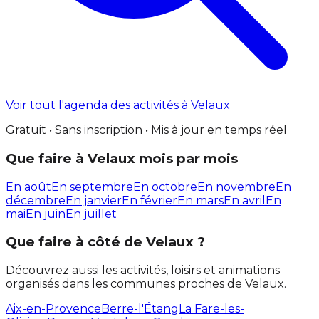
Voir tout l'agenda des activités à Velaux
Gratuit • Sans inscription • Mis à jour en temps réel
Que faire à Velaux mois par mois
En août
En septembre
En octobre
En novembre
En
décembre
En janvier
En février
En mars
En avril
En
mai
En juin
En juillet
Que faire à côté de Velaux ?
Découvrez aussi les activités, loisirs et animations
organisés dans les communes proches de Velaux.
Aix-en-Provence
Berre-l'Étang
La Fare-les-