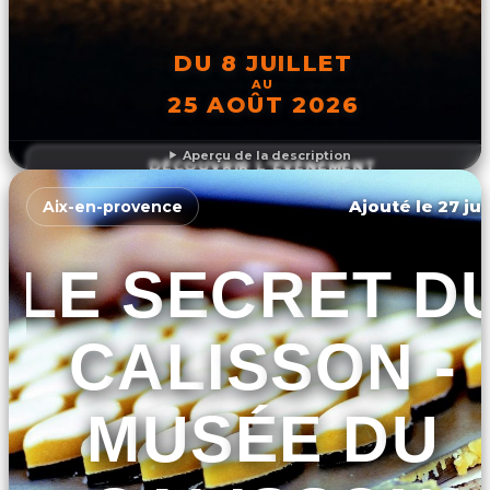
DU 8 JUILLET
AU
25 AOÛT 2026
Aperçu de la description
DÉCOUVRIR L'ÉVÉNEMENT
Ajouté le 27 jui
Aix-en-provence
LE SECRET D
CALISSON -
MUSÉE DU