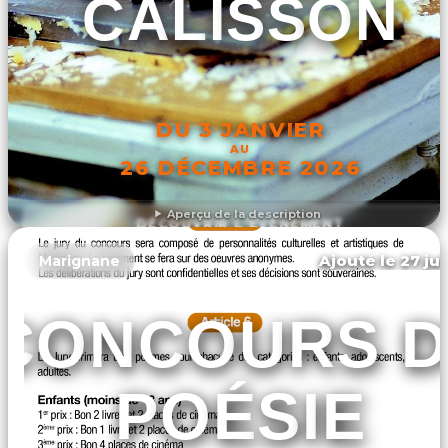
CALISSON
DU 3 JANVIER
AU
26 DÉCEMBRE 2026
Aperçu de la description
DÉCOUVRIR L'ÉVÉNEMENT
Ajouté le 27 jui
Marignane
CONCOURS D
POÉSIE