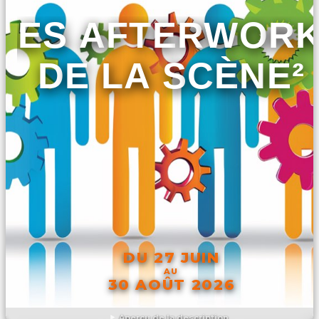
LES AFTERWOR
DE LA SCÈNE²
DU 27 JUIN
AU
30 AOÛT 2026
Aperçu de la description