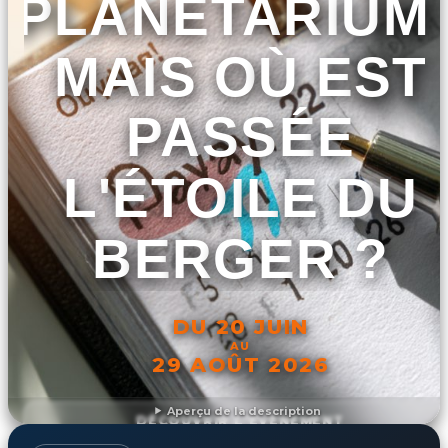
PLANÉTARIUM 
MAIS OÙ EST
PASSÉE
L'ÉTOILE DU
BERGER ?
DU 20 JUIN
AU
29 AOÛT 2026
Aperçu de la description
DÉCOUVRIR L'ÉVÉNEMENT