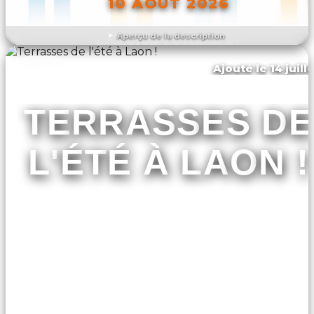
10 AOÛT 2026
Aperçu de la description
DÉCOUVRIR L'ÉVÉNEMENT
Ajouté le 14 juill
Laon
TERRASSES DE
L'ÉTÉ À LAON !