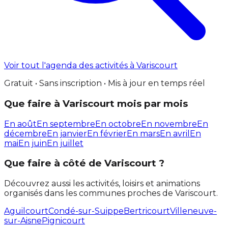
Voir tout l'agenda des activités à Variscourt
Gratuit • Sans inscription • Mis à jour en temps réel
Que faire à Variscourt mois par mois
En août
En septembre
En octobre
En novembre
En
décembre
En janvier
En février
En mars
En avril
En
mai
En juin
En juillet
Que faire à côté de Variscourt ?
Découvrez aussi les activités, loisirs et animations
organisés dans les communes proches de Variscourt.
Aguilcourt
Condé-sur-Suippe
Bertricourt
Villeneuve-
sur-Aisne
Pignicourt