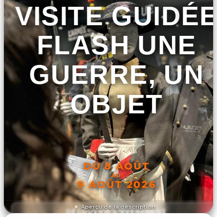
VISITE GUIDÉ
FLASH UNE
GUERRE, UN
OBJET
DU 8 AOÛT
AU
9 AOÛT 2026
Aperçu de la description
DÉCOUVRIR L'ÉVÉNEMENT