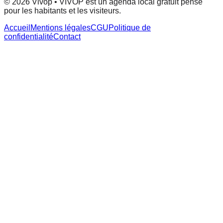
© 2026 Vivop • VIVOP est un agenda local gratuit pensé
pour les habitants et les visiteurs.
Accueil
Mentions légales
CGU
Politique de
confidentialité
Contact