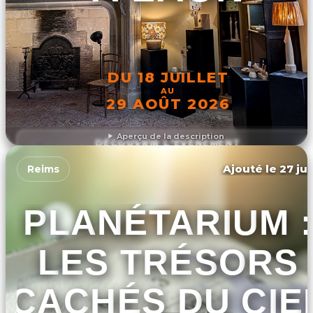
DU 18 JUILLET
AU
29 AOÛT 2026
Aperçu de la description
DÉCOUVRIR L'ÉVÉNEMENT
Ajouté le 27 jui
Reims
PLANÉTARIUM :
LES TRÉSORS
CACHÉS DU CIE