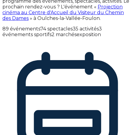
programme des événements, spectacles, activités. Le
prochain rendez-vous ? L'événement «
Projection
cinéma au Centre d'Accueil du Visiteur du Chemin
des Dames
» à Oulches-la-Vallée-Foulon.
89 événements
74 spectacles
35 activités
3
événements sportifs
2 marchés
exposition