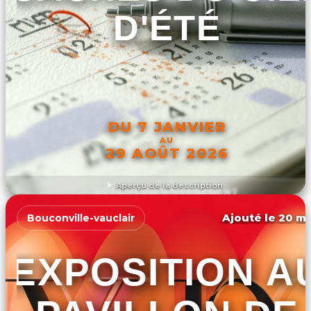
D'ÉTÉ
DU 7 JANVIER
AU
29 AOÛT 2026
Aperçu de la description
DÉCOUVRIR L'ÉVÉNEMENT
Ajouté le 20 ma
Bouconville-vauclair
EXPOSITION A