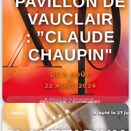
PAVILLON DE
VAUCLAIR
: ”CLAUDE
CHAUPIN"
DU 8 AOÛT
AU
22 AOÛT 2026
Aperçu de la description
DÉCOUVRIR L'ÉVÉNEMENT
Ajouté le 27 jui
Reims