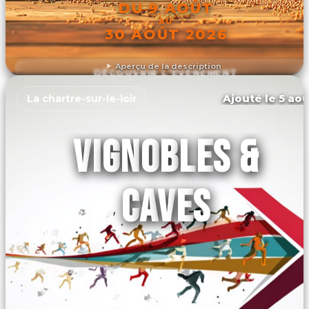
DU 9 AOÛT
AU
30 AOÛT 2026
Aperçu de la description
DÉCOUVRIR L'ÉVÉNEMENT
Ajouté le 5 aoû
La chartre-sur-le-loir
VIGNOBLES &
CAVES