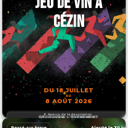
JEU DE VIN À
CÉZIN
DU 18 JUILLET
AU
8 AOÛT 2026
Aperçu de la description
DÉCOUVRIR L'ÉVÉNEMENT
Ajouté le 30 jui
Bessé-sur-braye