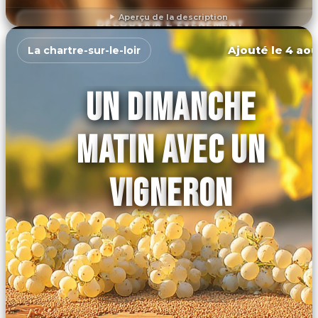
Aperçu de la description
DÉCOUVRIR L'ÉVÉNEMENT
Ajouté le 4 aoû
La chartre-sur-le-loir
UN DIMANCHE
MATIN AVEC UN
VIGNERON