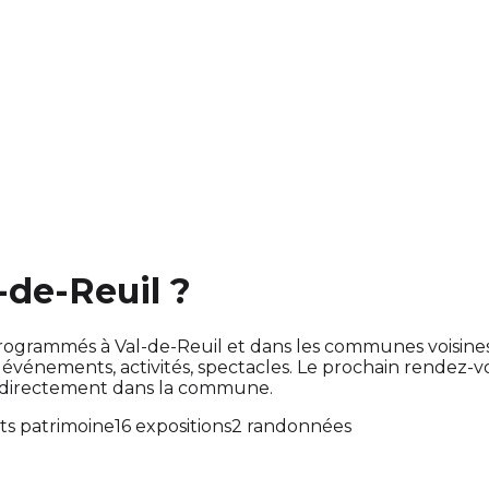
-de-Reuil ?
nt programmés à Val-de-Reuil et dans les communes voisi
énements, activités, spectacles. Le prochain rendez-
t directement dans la commune.
s patrimoine
16 expositions
2 randonnées