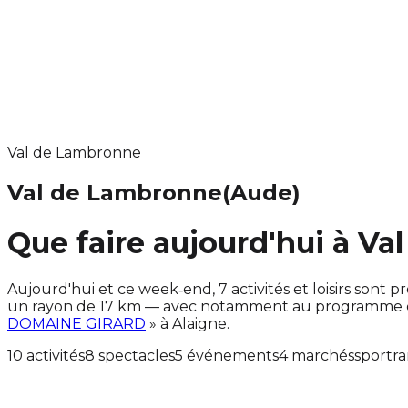
Val de Lambronne
Val de Lambronne
(Aude)
Que faire aujourd'hui à V
Aujourd'hui et ce week‑end, 7 activités et loisirs so
un rayon de 17 km — avec notamment au programme des
DOMAINE GIRARD
» à Alaigne.
10 activités
8 spectacles
5 événements
4 marchés
sport
r