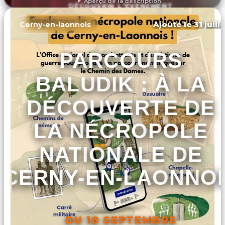
Aperçu de la description
DÉCOUVRIR L'ÉVÉNEMENT
Ajouté le 31 juill
Cerny-en-laonnois
PARCOURS
BALUDIK : À LA
DÉCOUVERTE DE
LA NÉCROPOLE
NATIONALE DE
CERNY-EN-LAONNOI
DU 18 SEPTEMBRE