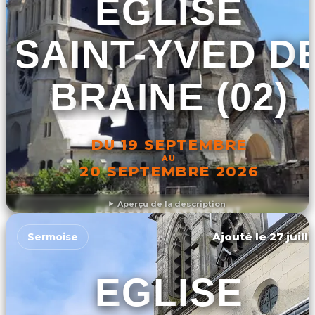
ÉGLISE
SAINT-YVED D
BRAINE (02)
DU 19 SEPTEMBRE
AU
20 SEPTEMBRE 2026
Aperçu de la description
DÉCOUVRIR L'ÉVÉNEMENT
Ajouté le 27 juill
Sermoise
EGLISE