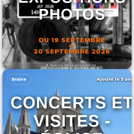
PHOTOS
DU 19 SEPTEMBRE
AU
20 SEPTEMBRE 2026
Aperçu de la description
DÉCOUVRIR L'ÉVÉNEMENT
Ajouté le 5 aoû
Braine
CONCERTS ET
VISITES -