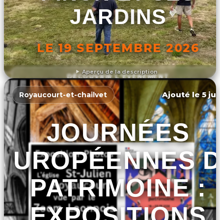
JARDINS
LE 19 SEPTEMBRE 2026
Aperçu de la description
DÉCOUVRIR L'ÉVÉNEMENT
Ajouté le 5 ju
Royaucourt-et-chailvet
JOURNÉES
EUROPÉENNES 
PATRIMOINE :
EXPOSITIONS