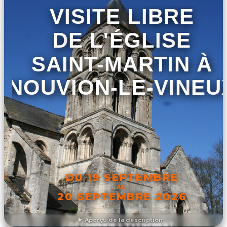
VISITE LIBRE
DE L'ÉGLISE
SAINT-MARTIN À
NOUVION-LE-VINEU
DU 19 SEPTEMBRE
AU
20 SEPTEMBRE 2026
Aperçu de la description
DÉCOUVRIR L'ÉVÉNEMENT