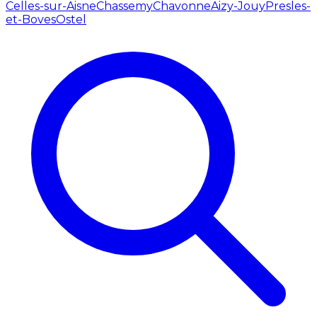
Celles-sur-Aisne
Chassemy
Chavonne
Aizy-Jouy
Presles-
et-Boves
Ostel