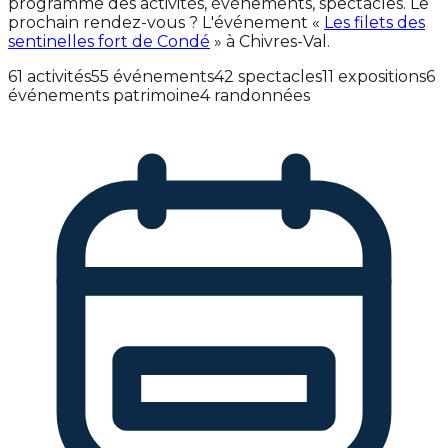
programme des activités, événements, spectacles. Le
prochain rendez-vous ? L'événement «
Les filets des
sentinelles fort de Condé
» à Chivres-Val.
61 activités
55 événements
42 spectacles
11 expositions
6
événements patrimoine
4 randonnées