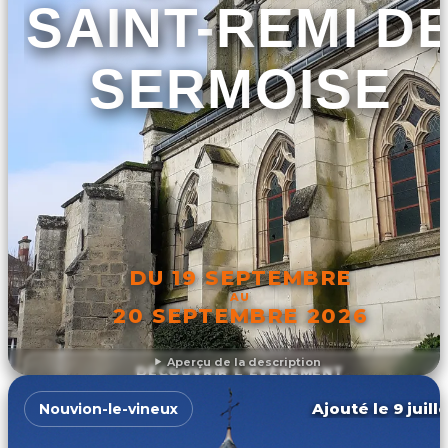
SAINT-REMI D
SERMOISE
DU 19 SEPTEMBRE
AU
20 SEPTEMBRE 2026
Aperçu de la description
DÉCOUVRIR L'ÉVÉNEMENT
Ajouté le 9 juill
Nouvion-le-vineux