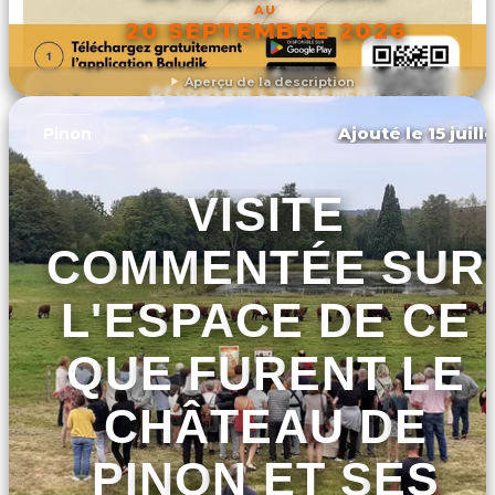
AU
20 SEPTEMBRE 2026
Aperçu de la description
DÉCOUVRIR L'ÉVÉNEMENT
Ajouté le 15 juill
Pinon
VISITE
COMMENTÉE SUR
L'ESPACE DE CE
QUE FURENT LE
CHÂTEAU DE
PINON ET SES