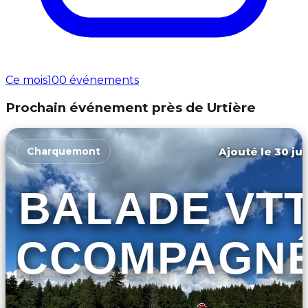
Ce mois
100 événements
Prochain événement près de Urtière
Ajouté le 30 jui
Charquemont
BALADE VT
ACCOMPAGN