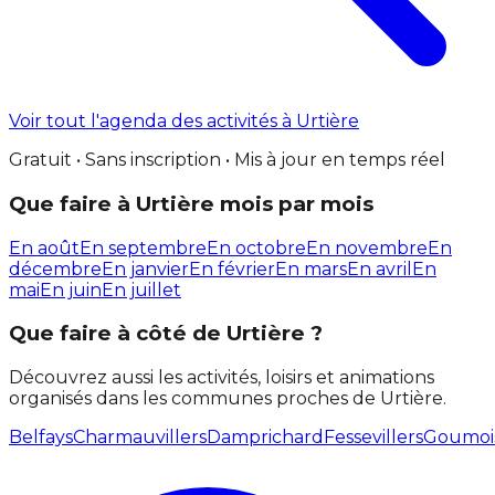
Voir tout l'agenda des activités à Urtière
Gratuit • Sans inscription • Mis à jour en temps réel
Que faire à Urtière mois par mois
En août
En septembre
En octobre
En novembre
En
décembre
En janvier
En février
En mars
En avril
En
mai
En juin
En juillet
Que faire à côté de Urtière ?
Découvrez aussi les activités, loisirs et animations
organisés dans les communes proches de Urtière.
Belfays
Charmauvillers
Damprichard
Fessevillers
Goumoi