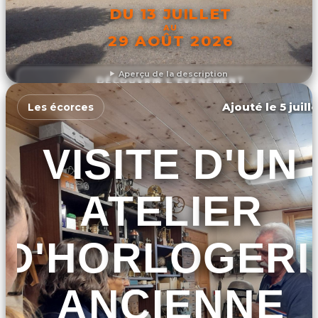
DU 13 JUILLET
AU
29 AOÛT 2026
Aperçu de la description
DÉCOUVRIR L'ÉVÉNEMENT
Ajouté le 5 juill
Les écorces
VISITE D'UN
ATELIER
D'HORLOGERI
ANCIENNE