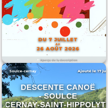
DU 7 JUILLET
AU
26 AOÛT 2026
Aperçu de la description
DÉCOUVRIR L'ÉVÉNEMENT
Ajouté le 17 ju
Soulce-cernay
DESCENTE CANOË
- SOULCE
CERNAY-SAINT-HIPPOLYT