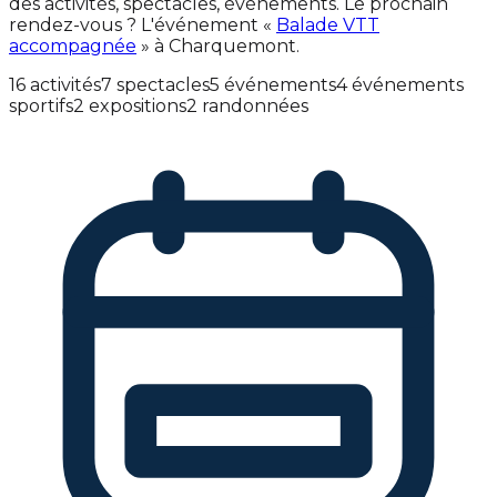
des activités, spectacles, événements. Le prochain
rendez-vous ? L'événement «
Balade VTT
accompagnée
» à Charquemont.
16 activités
7 spectacles
5 événements
4 événements
sportifs
2 expositions
2 randonnées