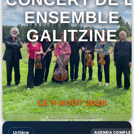
ENSEMBLE
GALITZINE
LE 9 AOÛT 2026
Aperçu de la description
DÉCOUVRIR L'ÉVÉNEMENT
Urtière
AGENDA COMPLET