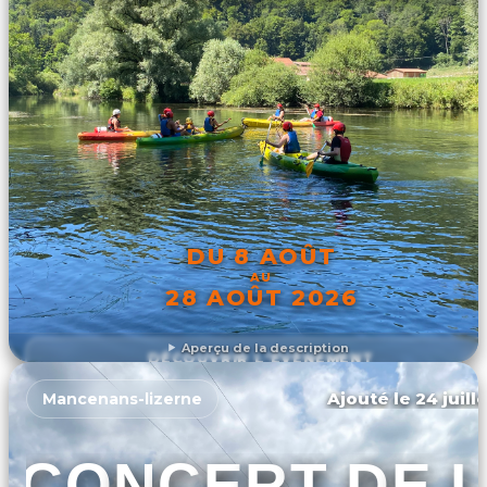
DU 8 AOÛT
AU
28 AOÛT 2026
Aperçu de la description
DÉCOUVRIR L'ÉVÉNEMENT
Ajouté le 24 juill
Mancenans-lizerne
CONCERT DE L