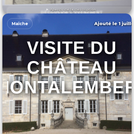
Aperçu de la description
DÉCOUVRIR L'ÉVÉNEMENT
Ajouté le 1 juill
Maîche
VISITE DU
CHÂTEAU
MONTALEMBE