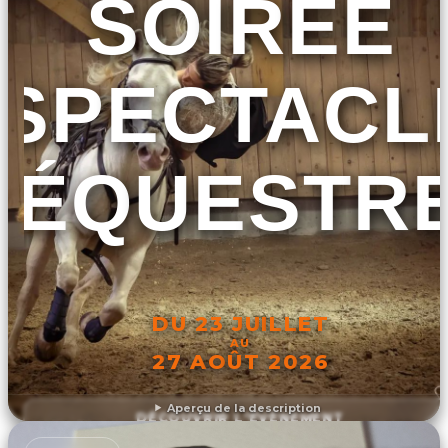
SOIRÉE
SPECTACL
ÉQUESTR
DU 23 JUILLET
AU
27 AOÛT 2026
Aperçu de la description
DÉCOUVRIR L'ÉVÉNEMENT