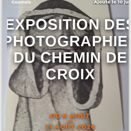
Ajouté le 10 ju
Goumois
EXPOSITION DE
PHOTOGRAPHIE
DU CHEMIN DE
CROIX
DU 6 AOÛT
AU
21 AOÛT 2026