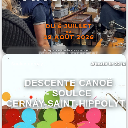
DU 6 JUILLET
AU
29 AOÛT 2026
Aperçu de la description
DÉCOUVRIR L'ÉVÉNEMENT
Ajouté le 22 jui
Soulce-cernay
DESCENTE CANOË
- SOULCE
CERNAY-SAINT-HIPPOLYT