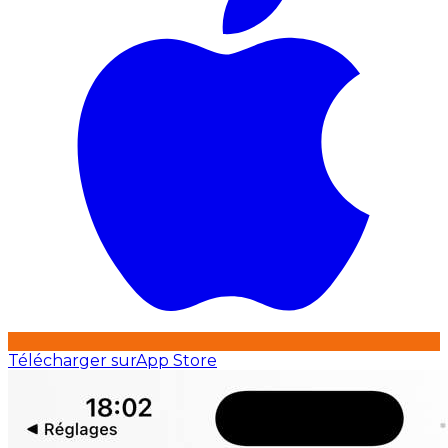
Télécharger sur
App Store