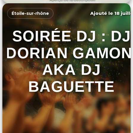
DÉCOUVRIR L'ÉVÉNEMENT
Ajouté le 18 juill
Étoile-sur-rhône
SOIRÉE DJ : DJ
DORIAN GAMON
AKA DJ
BAGUETTE