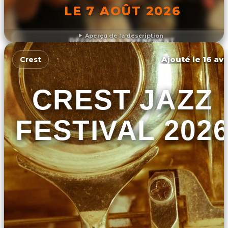
LE 7 AOÛT 2026
Aperçu de la description
DÉCOUVRIR L'ÉVÉNEMENT
Ajouté le 16 avr
Crest
CREST JAZZ
FESTIVAL 202