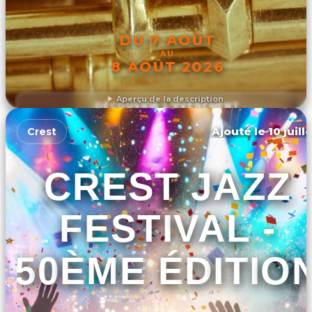
DU 7 AOÛT
AU
8 AOÛT 2026
Aperçu de la description
DÉCOUVRIR L'ÉVÉNEMENT
Ajouté le 10 juill
Crest
CREST JAZZ
FESTIVAL -
50ÈME ÉDITIO