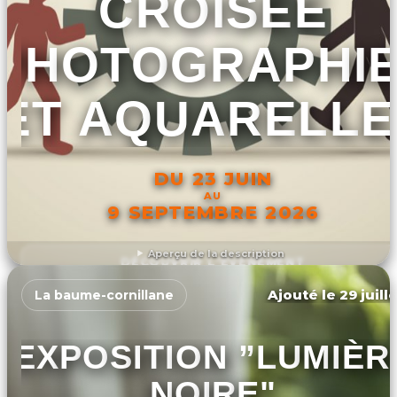
CROISÉE
PHOTOGRAPHI
ET AQUARELLE
DU 23 JUIN
AU
9 SEPTEMBRE 2026
Aperçu de la description
DÉCOUVRIR L'ÉVÉNEMENT
Ajouté le 29 juill
La baume-cornillane
EXPOSITION ”LUMIÈR
NOIRE"