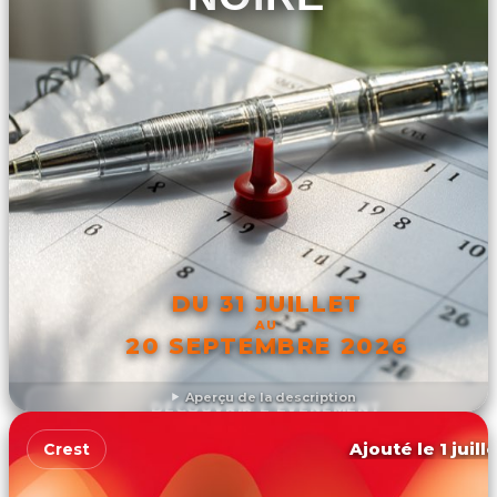
DU 31 JUILLET
AU
20 SEPTEMBRE 2026
Aperçu de la description
DÉCOUVRIR L'ÉVÉNEMENT
Ajouté le 1 juill
Crest