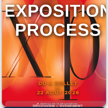
EXPOSITIO
PROCESS
DU 4 JUILLET
AU
22 AOÛT 2026
Aperçu de la description
DÉCOUVRIR L'ÉVÉNEMENT