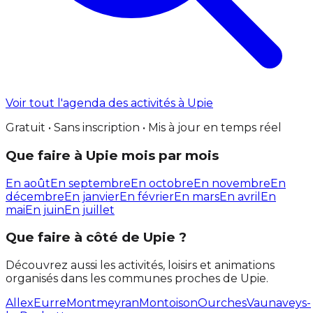
Voir tout l'agenda des activités à Upie
Gratuit • Sans inscription • Mis à jour en temps réel
Que faire à Upie mois par mois
En août
En septembre
En octobre
En novembre
En
décembre
En janvier
En février
En mars
En avril
En
mai
En juin
En juillet
Que faire à côté de Upie ?
Découvrez aussi les activités, loisirs et animations
organisés dans les communes proches de Upie.
Allex
Eurre
Montmeyran
Montoison
Ourches
Vaunaveys-