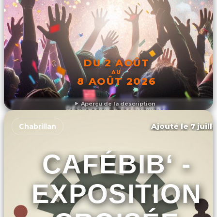
DU 2 AOÛT
AU
8 AOÛT 2026
Aperçu de la description
DÉCOUVRIR L'ÉVÉNEMENT
Ajouté le 7 juill
Chabrillan
CAFÉBIB‘ -
EXPOSITION