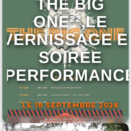
THE BIG
ONE²²,LE
VERNISSAGE E
SOIRÉE
PERFORMANC
LE 18 SEPTEMBRE 2026
Aperçu de la description
DÉCOUVRIR L'ÉVÉNEMENT