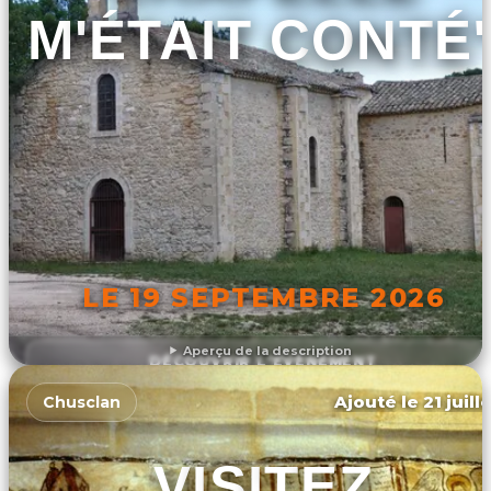
M'ÉTAIT CONTÉ
LE 19 SEPTEMBRE 2026
Aperçu de la description
DÉCOUVRIR L'ÉVÉNEMENT
Ajouté le 21 juill
Chusclan
VISITEZ