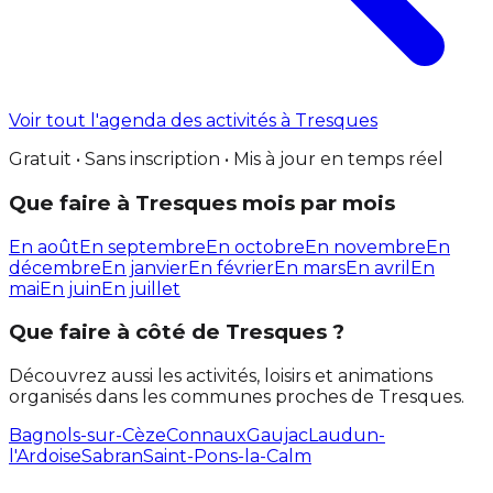
Voir tout l'agenda des activités à Tresques
Gratuit • Sans inscription • Mis à jour en temps réel
Que faire à Tresques mois par mois
En août
En septembre
En octobre
En novembre
En
décembre
En janvier
En février
En mars
En avril
En
mai
En juin
En juillet
Que faire à côté de Tresques ?
Découvrez aussi les activités, loisirs et animations
organisés dans les communes proches de Tresques.
Bagnols-sur-Cèze
Connaux
Gaujac
Laudun-
l'Ardoise
Sabran
Saint-Pons-la-Calm