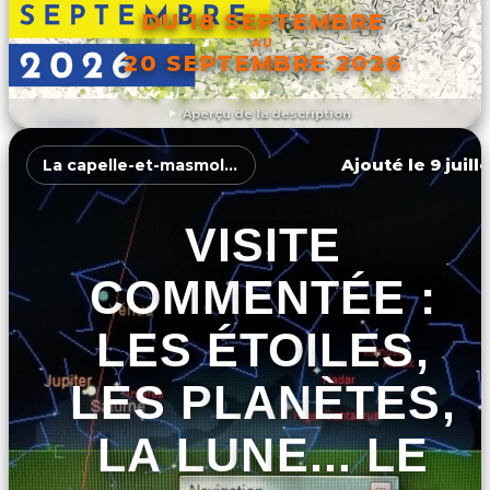
DU 18 SEPTEMBRE
AU
20 SEPTEMBRE 2026
Aperçu de la description
DÉCOUVRIR L'ÉVÉNEMENT
Ajouté le 9 juill
La capelle-et-masmolène
VISITE
COMMENTÉE :
LES ÉTOILES,
LES PLANÈTES,
LA LUNE... LE