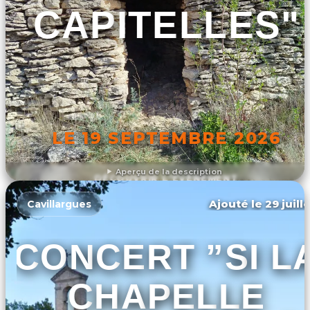
CAPITELLES"
LE 19 SEPTEMBRE 2026
Aperçu de la description
DÉCOUVRIR L'ÉVÉNEMENT
Ajouté le 29 juill
Cavillargues
CONCERT ”SI L
CHAPELLE