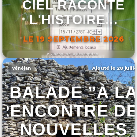
CIEL RACONTE
L'HISTOIRE...
LE 19 SEPTEMBRE 2026
Aperçu de la description
DÉCOUVRIR L'ÉVÉNEMENT
Ajouté le 28 juill
Vénéjan
BALADE ”À L
RENCONTRE D
NOUVELLES