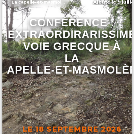
Ajouté le 9 juill
La capelle-et-masmolène
CONFÉRENCE :
EXTRAORDIRARISSIM
VOIE GRECQUE À
LA
CAPELLE-ET-MASMOLÈ
LE 18 SEPTEMBRE 2026