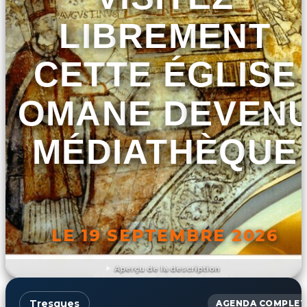
LIBREMENT
CETTE ÉGLISE
ROMANE DEVEN
MÉDIATHÈQUE
LE 19 SEPTEMBRE 2026
Aperçu de la description
DÉCOUVRIR L'ÉVÉNEMENT
Tresques
AGENDA COMPLET