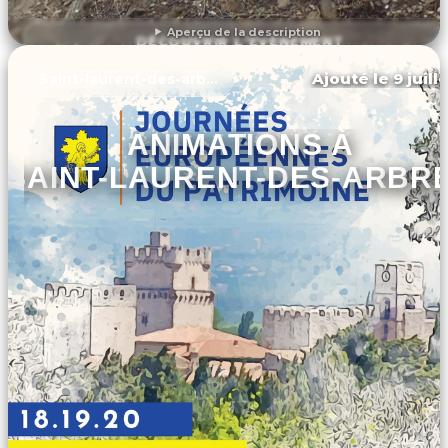
Aperçu de la description
DÉCOUVRIR L'ÉVÉNEMENT
Ajouté le 9 juill
Saint-laurent-des-arbres
ANIMATIONS À
SAINT-LAURENT-DES-ARBR