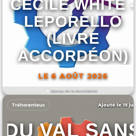
CÉCILE WHITE -
LEPORELLO
(LIVRE
ACCORDÉON)
LE 6 AOÛT 2026
Aperçu de la description
DÉCOUVRIR L'ÉVÉNEMENT
Ajouté le 15 ju
Tréhorenteuc
DU VAL SAN