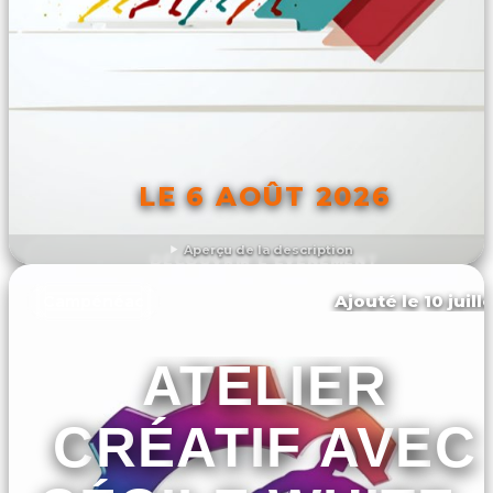
LE 6 AOÛT 2026
Aperçu de la description
DÉCOUVRIR L'ÉVÉNEMENT
Ajouté le 10 juill
Campénéac
ATELIER
CRÉATIF AVEC