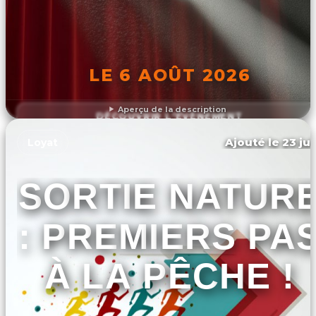
LE 6 AOÛT 2026
Aperçu de la description
DÉCOUVRIR L'ÉVÉNEMENT
Ajouté le 23 jui
Loyat
SORTIE NATUR
: PREMIERS PA
À LA PÊCHE !