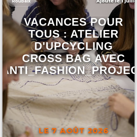
Ajouté le 1 juill
Roubaix
VACANCES POUR
TOUS : ATELIER
D'UPCYCLING
CROSS BAG AVEC
ANTI_FASHION_PROJE
LE 7 AOÛT 2026