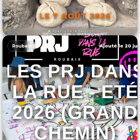
LE 7 AOÛT 2026
Aperçu de la description
DÉCOUVRIR L'ÉVÉNEMENT
Ajouté le 20 jui
Roubaix
LES PRJ DAN
LA RUE - ETÉ
2026 (GRAND
CHEMIN)