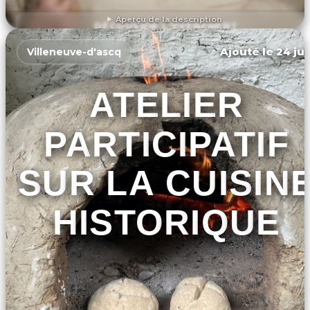
Aperçu de la description
DÉCOUVRIR L'ÉVÉNEMENT
Ajouté le 24 jui
Villeneuve-d'ascq
ATELIER
PARTICIPATIF
SUR LA CUISIN
HISTORIQUE