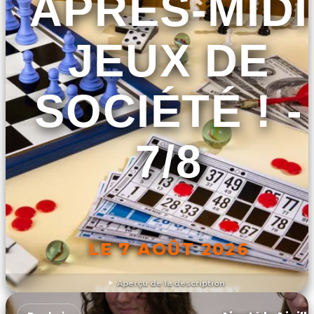
APRÈS-MIDI
JEUX DE
SOCIÉTÉ ! -
7/8
LE 7 AOÛT 2026
Aperçu de la description
DÉCOUVRIR L'ÉVÉNEMENT