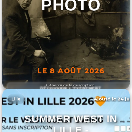
PHOTO
LE 8 AOÛT 2026
Aperçu de la description
DÉCOUVRIR L'ÉVÉNEMENT
Ajouté le 24 jui
Lille
SUMMER WEST IN
LILLE -