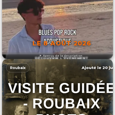
LE 8 AOÛT 2026
Aperçu de la description
DÉCOUVRIR L'ÉVÉNEMENT
Ajouté le 20 jui
Roubaix
VISITE GUIDÉ
- ROUBAIX