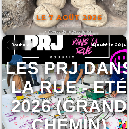
LE 7 AOÛT 2026
Aperçu de la description
DÉCOUVRIR L'ÉVÉNEMENT
Ajouté le 20 jui
Roubaix
LES PRJ DAN
LA RUE - ETÉ
2026 (GRAND
CHEMIN)