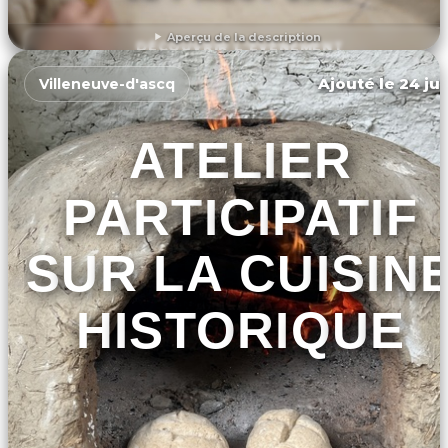
Aperçu de la description
DÉCOUVRIR L'ÉVÉNEMENT
Ajouté le 24 jui
Villeneuve-d'ascq
ATELIER
PARTICIPATIF
SUR LA CUISIN
HISTORIQUE