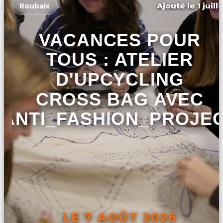
Ajouté le 1 juill
Roubaix
VACANCES POUR
TOUS : ATELIER
D'UPCYCLING
CROSS BAG AVEC
ANTI_FASHION_PROJE
LE 7 AOÛT 2026