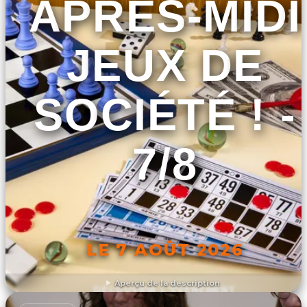
APRÈS-MIDI
JEUX DE
SOCIÉTÉ ! -
7/8
LE 7 AOÛT 2026
Aperçu de la description
DÉCOUVRIR L'ÉVÉNEMENT