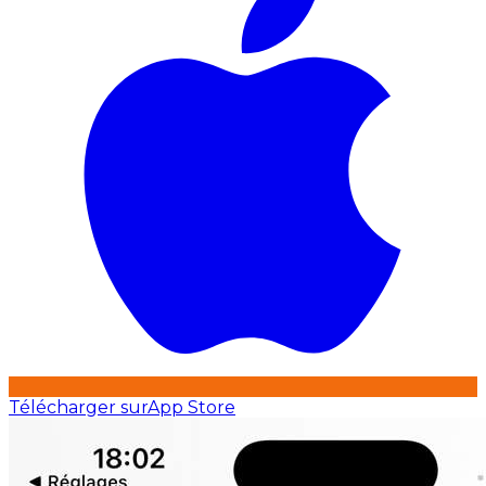
Télécharger sur
App Store