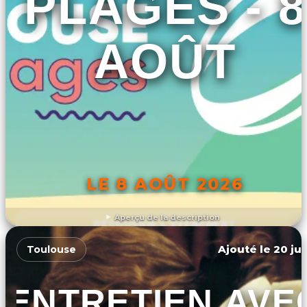
PLAGES - 8
AOÛT
LE 8 AOÛT 2026
Aperçu de la description
DÉCOUVRIR L'ÉVÉNEMENT
Ajouté le 20 jui
Toulouse
ENTRETIEN AVE