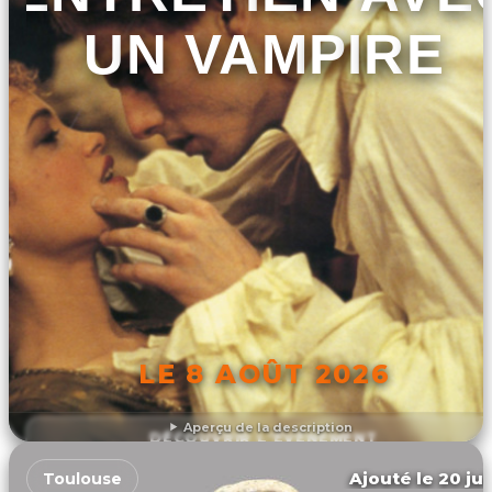
UN VAMPIRE
LE 8 AOÛT 2026
Aperçu de la description
DÉCOUVRIR L'ÉVÉNEMENT
Ajouté le 20 jui
Toulouse