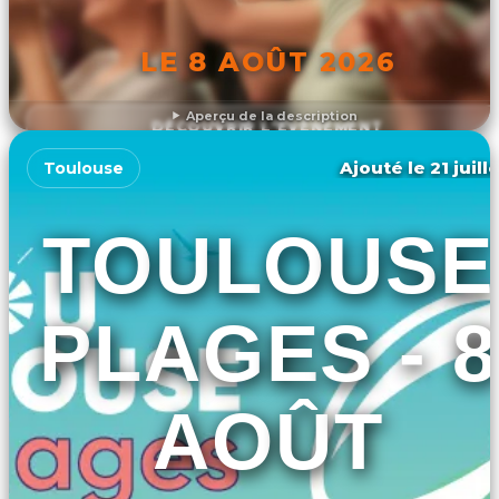
LE 8 AOÛT 2026
Aperçu de la description
DÉCOUVRIR L'ÉVÉNEMENT
Ajouté le 21 juill
Toulouse
TOULOUSE
PLAGES - 8
AOÛT