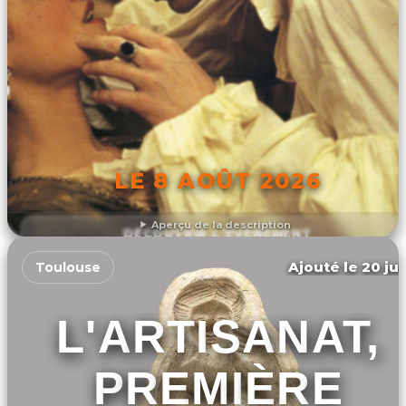
LE 8 AOÛT 2026
Aperçu de la description
DÉCOUVRIR L'ÉVÉNEMENT
Ajouté le 20 jui
Toulouse
L'ARTISANAT,
PREMIÈRE