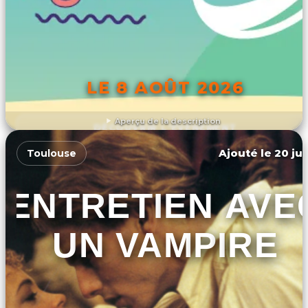
LE 8 AOÛT 2026
Aperçu de la description
DÉCOUVRIR L'ÉVÉNEMENT
Ajouté le 20 jui
Toulouse
ENTRETIEN AVE
UN VAMPIRE