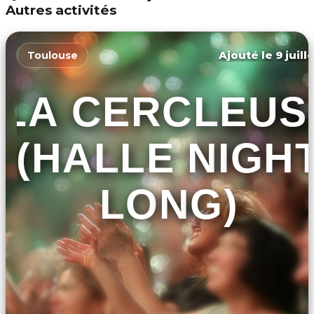
Autres activités
Ajouté le 9 juill
Toulouse
LA CERCLEUS
(HALLE NIGH
LONG)