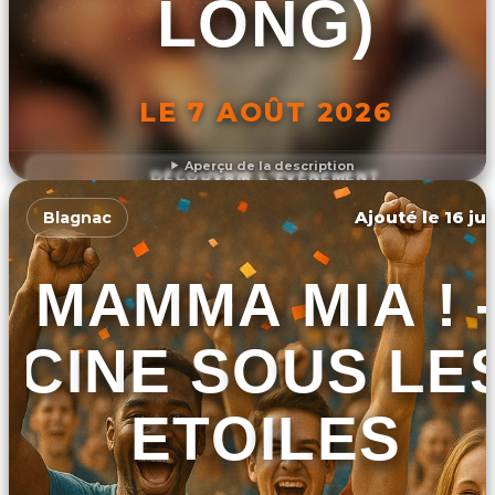
LONG)
LE 7 AOÛT 2026
Aperçu de la description
DÉCOUVRIR L'ÉVÉNEMENT
Ajouté le 16 ju
Blagnac
MAMMA MIA ! 
CINE SOUS LE
ETOILES