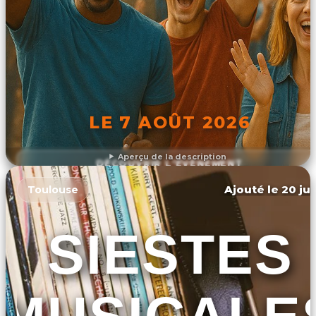
LE 7 AOÛT 2026
Aperçu de la description
DÉCOUVRIR L'ÉVÉNEMENT
Ajouté le 20 jui
Toulouse
SIESTES
MUSICALE