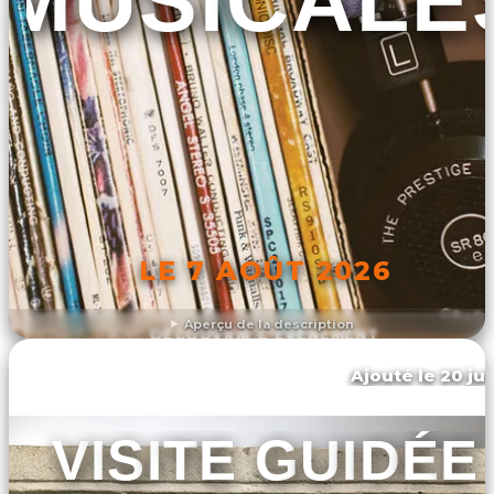
LE 7 AOÛT 2026
Aperçu de la description
DÉCOUVRIR L'ÉVÉNEMENT
Ajouté le 20 jui
Toulouse
VISITE GUIDÉE