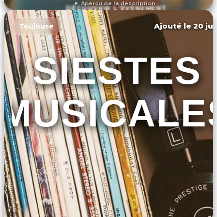
Aperçu de la description
DÉCOUVRIR L'ÉVÉNEMENT
Ajouté le 20 jui
Toulouse
SIESTES
MUSICALE