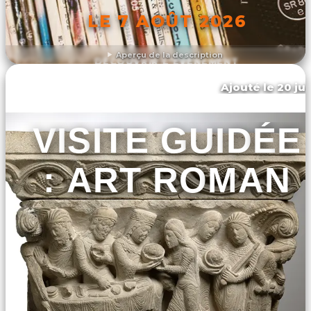
LE 7 AOÛT 2026
Aperçu de la description
DÉCOUVRIR L'ÉVÉNEMENT
Ajouté le 20 jui
Toulouse
VISITE GUIDÉE
: ART ROMAN