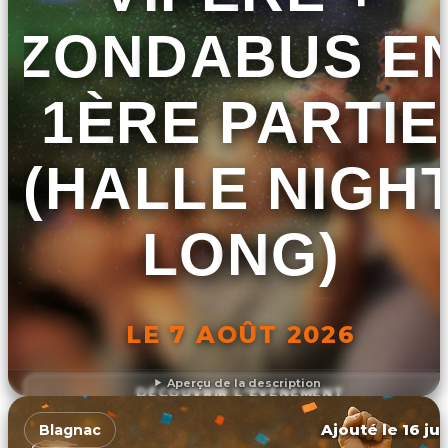
ZONDABUS E
1ÈRE PARTIE
(HALLE NIGH
LONG)
LE 7 AOÛT 2026
Aperçu de la description
DÉCOUVRIR L'ÉVÉNEMENT
Ajouté le 16 ju
Blagnac