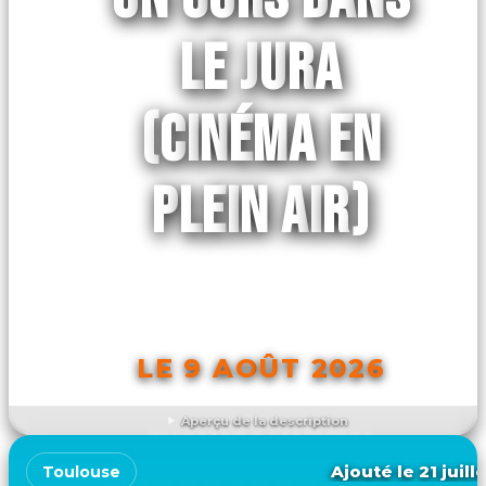
LE JURA
(CINÉMA EN
PLEIN AIR)
LE 9 AOÛT 2026
Aperçu de la description
DÉCOUVRIR L'ÉVÉNEMENT
Ajouté le 21 juill
Toulouse