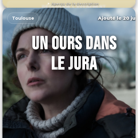
Aperçu de la description
DÉCOUVRIR L'ÉVÉNEMENT
Ajouté le 20 jui
Toulouse
UN OURS DANS
LE JURA