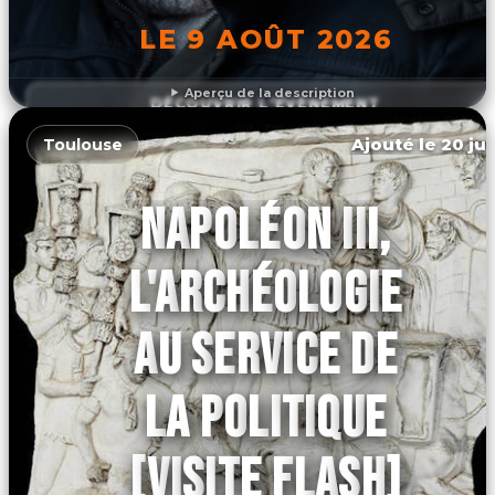
LE 9 AOÛT 2026
Aperçu de la description
DÉCOUVRIR L'ÉVÉNEMENT
Ajouté le 20 jui
Toulouse
NAPOLÉON III,
L'ARCHÉOLOGIE
AU SERVICE DE
LA POLITIQUE
[VISITE FLASH]