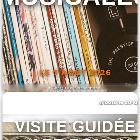
LE 7 AOÛT 2026
Aperçu de la description
DÉCOUVRIR L'ÉVÉNEMENT
Ajouté le 20 jui
Toulouse
VISITE GUIDÉE