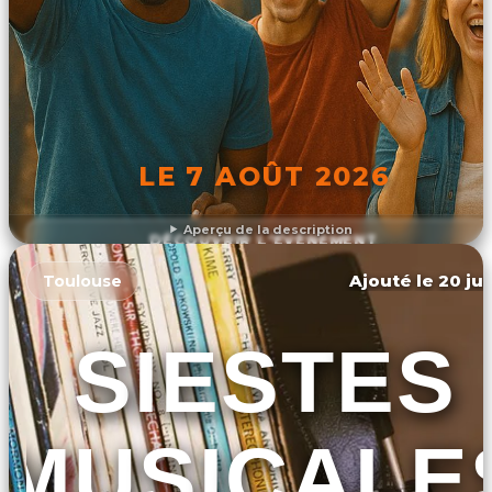
LE 7 AOÛT 2026
Aperçu de la description
DÉCOUVRIR L'ÉVÉNEMENT
Ajouté le 20 jui
Toulouse
SIESTES
MUSICALE