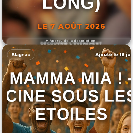
LONG)
LE 7 AOÛT 2026
Aperçu de la description
DÉCOUVRIR L'ÉVÉNEMENT
Ajouté le 16 ju
Blagnac
MAMMA MIA ! 
CINE SOUS LE
ETOILES