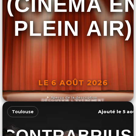
(CINÉMA E
PLEIN AIR)
LE 6 AOÛT 2026
Aperçu de la description
DÉCOUVRIR L'ÉVÉNEMENT
Ajouté le 5 aoû
Toulouse
CONTRABRIUS 