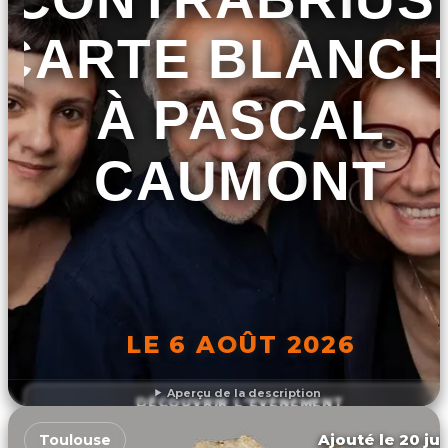
CARTE BLANC
À PASCAL
CAUMONT
LE 6 AOÛT 2026
Aperçu de la description
DÉCOUVRIR L'ÉVÉNEMENT
Ajouté le 20 jui
Toulouse