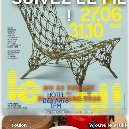
!
DU 22 JUILLET
AU
31 OCTOBRE 2026
Aperçu de la description
DÉCOUVRIR L'ÉVÉNEMENT
Ajouté le 3 juill
Toulon