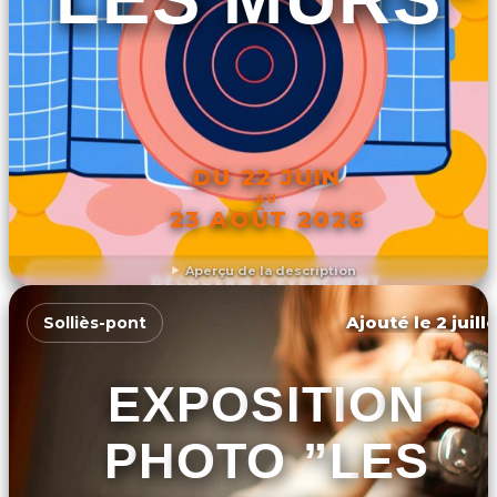
DU 22 JUIN
AU
23 AOÛT 2026
Aperçu de la description
DÉCOUVRIR L'ÉVÉNEMENT
Ajouté le 2 juill
Solliès-pont
EXPOSITION
PHOTO ”LES