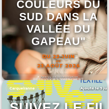
COULEURS DU
SUD DANS LA
VALLÉE DU
GAPEAU"
DU 22 JUIN
AU
23 AOÛT 2026
Aperçu de la description
DÉCOUVRIR L'ÉVÉNEMENT
Ajouté le 5 ju
Carqueiranne
SUIVEZ LE FIL