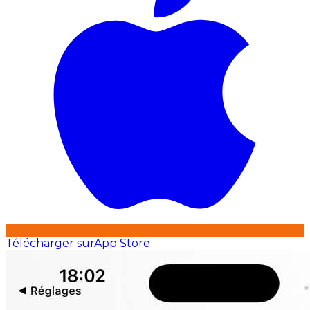
Télécharger sur
App Store