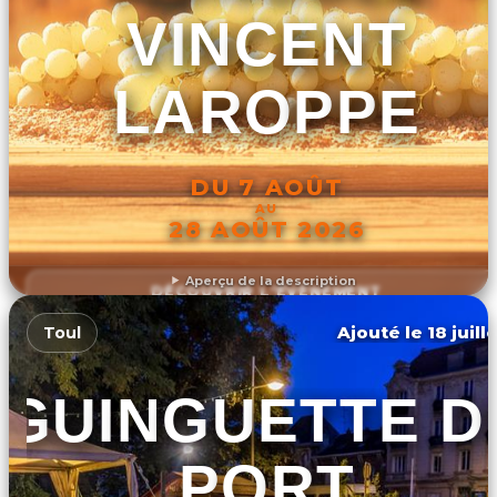
VINCENT
LAROPPE
DU 7 AOÛT
AU
28 AOÛT 2026
Aperçu de la description
DÉCOUVRIR L'ÉVÉNEMENT
Ajouté le 18 juill
Toul
GUINGUETTE D
PORT