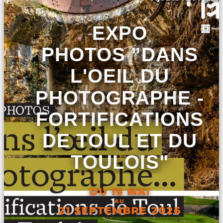
EXPO
PHOTOS ”DANS
L'OEIL DU
PHOTOGRAPHE -
FORTIFICATIONS
DE TOUL ET DU
TOULOIS"
DU 16 MAI
AU
21 SEPTEMBRE 2026