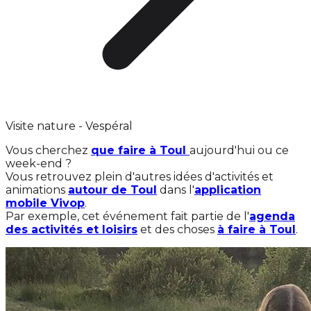
Visite nature - Vespéral
Vous cherchez
que faire à Toul
aujourd'hui ou ce
week-end ?
Vous retrouvez plein d'autres idées d'activités et
animations
autour de Toul
dans l'
application
mobile Vivop
.
Par exemple, cet événement fait partie de l'
agenda
des activités et loisirs
et des choses
à faire à Toul
.