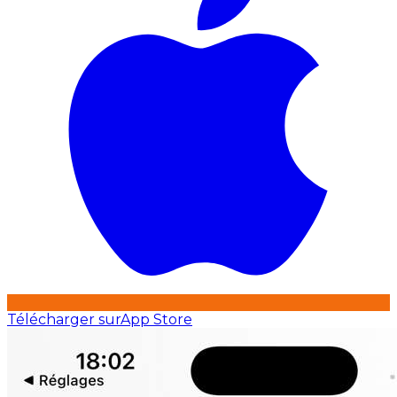
Télécharger sur
App Store