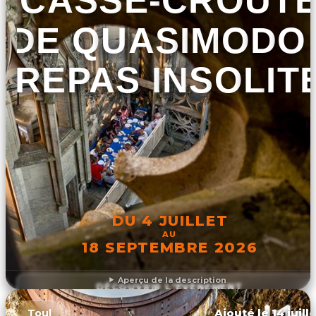
CASSE-CROÛT
DE QUASIMODO 
REPAS INSOLIT
DU 4 JUILLET
AU
18 SEPTEMBRE 2026
Aperçu de la description
DÉCOUVRIR L'ÉVÉNEMENT
Ajouté le 14 juill
Toul