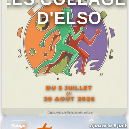
D'ELSO
DU 5 JUILLET
AU
30 AOÛT 2026
Aperçu de la description
DÉCOUVRIR L'ÉVÉNEMENT
Ajouté le 9 juill
Rougé