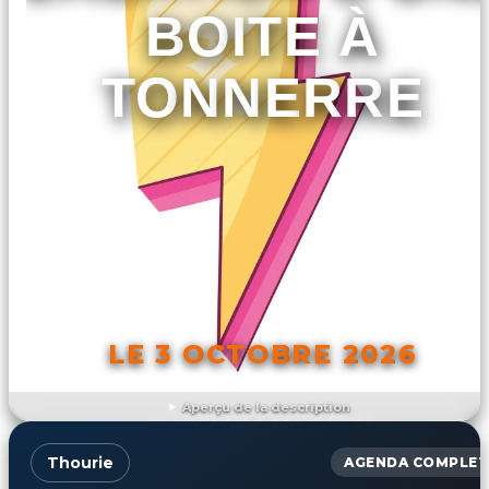
BOITE À
TONNERRE
LE 3 OCTOBRE 2026
Aperçu de la description
DÉCOUVRIR L'ÉVÉNEMENT
Thourie
AGENDA COMPLET