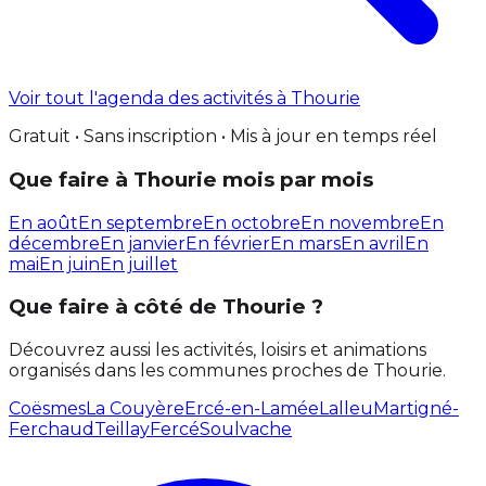
Voir tout l'agenda des activités à Thourie
Gratuit • Sans inscription • Mis à jour en temps réel
Que faire à Thourie mois par mois
En août
En septembre
En octobre
En novembre
En
décembre
En janvier
En février
En mars
En avril
En
mai
En juin
En juillet
Que faire à côté de Thourie ?
Découvrez aussi les activités, loisirs et animations
organisés dans les communes proches de Thourie.
Coësmes
La Couyère
Ercé-en-Lamée
Lalleu
Martigné-
Ferchaud
Teillay
Fercé
Soulvache