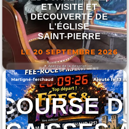
ET VISITE ET
DÉCOUVERTE DE
L'ÉGLISE
SAINT-PIERRE
LE 20 SEPTEMBRE 2026
Aperçu de la description
DÉCOUVRIR L'ÉVÉNEMENT
Ajouté le 13 ma
Martigné-ferchaud
COURSE D