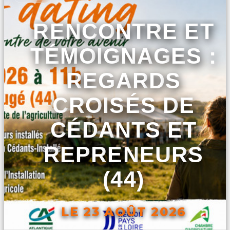
RENCONTRE ET
TÉMOIGNAGES :
REGARDS
CROISÉS DE
CÉDANTS ET
REPRENEURS
(44)
LE 23 AOÛT 2026