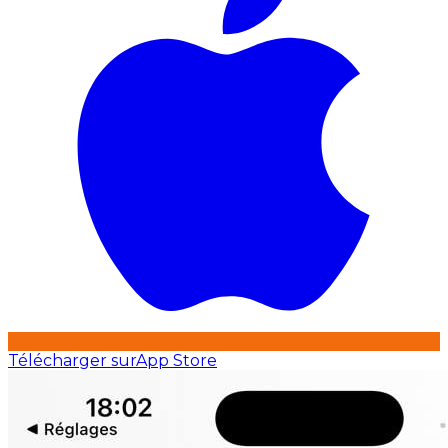
Télécharger sur
App Store