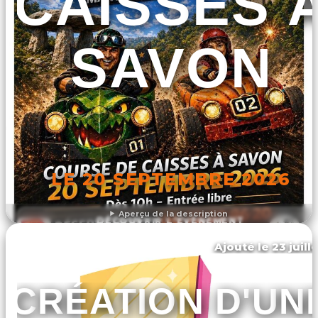
CAISSES 
SAVON
LE 20 SEPTEMBRE 2026
Aperçu de la description
DÉCOUVRIR L'ÉVÉNEMENT
Ajouté le 23 juill
Noyal-sur-brutz
CRÉATION D'UN