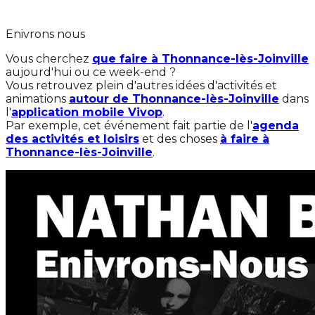
Enivrons nous
Vous cherchez
que faire à Thonnance-lès-Joinville
aujourd'hui ou ce week-end ?
Vous retrouvez plein d'autres idées d'activités et
animations
autour de Thonnance-lès-Joinville
dans
l'
application mobile Vivop
.
Par exemple, cet événement fait partie de l'
agenda
des activités et loisirs
et des choses
à faire à
Thonnance-lès-Joinville
.