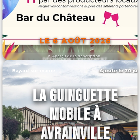
LE 6 AOÛT 2026
Aperçu de la description
DÉCOUVRIR L'ÉVÉNEMENT
Ajouté le 30 jui
Bayard-sur-marne
LA GUINGUETTE
MOBILE À
AVRAINVILLE