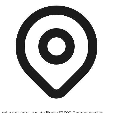
salle des fetes rue de Bussy 52300 Thonnance les