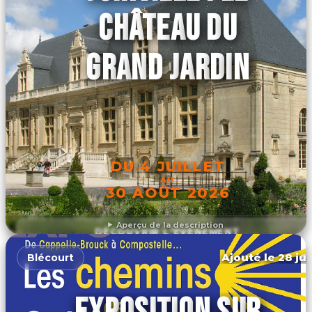
CHÂTEAU DU
GRAND JARDIN
DU 4 JUILLET
AU
30 AOÛT 2026
Aperçu de la description
DÉCOUVRIR L'ÉVÉNEMENT
Ajouté le 28 jui
Blécourt