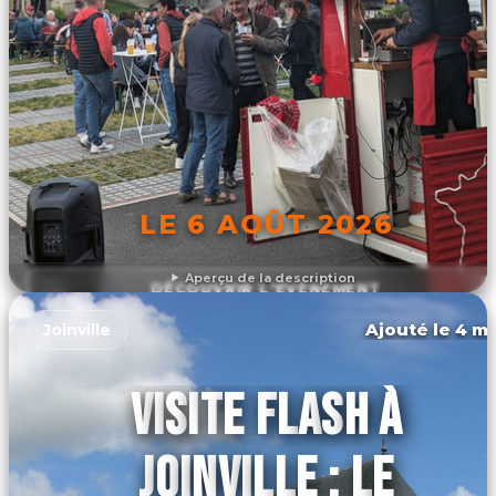
LE 6 AOÛT 2026
Aperçu de la description
DÉCOUVRIR L'ÉVÉNEMENT
Ajouté le 4 ma
Joinville
VISITE FLASH À
JOINVILLE : LE