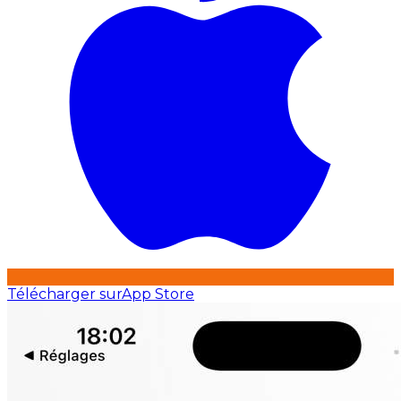
Télécharger sur
App Store