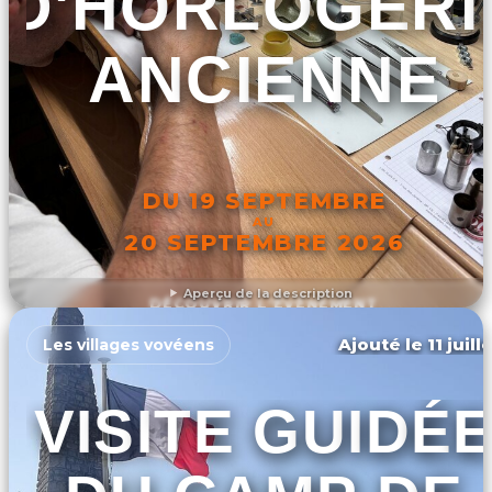
D'HORLOGERI
ANCIENNE
DU 19 SEPTEMBRE
AU
20 SEPTEMBRE 2026
Aperçu de la description
DÉCOUVRIR L'ÉVÉNEMENT
Ajouté le 11 juill
Les villages vovéens
VISITE GUIDÉ