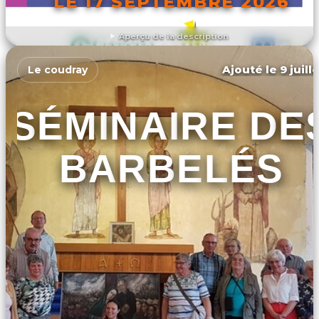
LE 17 SEPTEMBRE 2026
Aperçu de la description
DÉCOUVRIR L'ÉVÉNEMENT
Ajouté le 9 juill
Le coudray
SÉMINAIRE DE
BARBELÉS