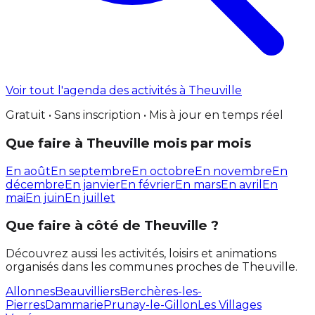
Voir tout l'agenda des activités à Theuville
Gratuit • Sans inscription • Mis à jour en temps réel
Que faire à Theuville mois par mois
En août
En septembre
En octobre
En novembre
En
décembre
En janvier
En février
En mars
En avril
En
mai
En juin
En juillet
Que faire à côté de Theuville ?
Découvrez aussi les activités, loisirs et animations
organisés dans les communes proches de Theuville.
Allonnes
Beauvilliers
Berchères-les-
Pierres
Dammarie
Prunay-le-Gillon
Les Villages