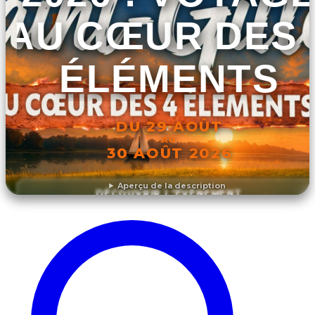
AU CŒUR DES 
ÉLÉMENTS
DU 29 AOÛT
AU
30 AOÛT 2026
Aperçu de la description
DÉCOUVRIR L'ÉVÉNEMENT