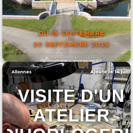
DU 19 SEPTEMBRE
AU
20 SEPTEMBRE 2026
Aperçu de la description
DÉCOUVRIR L'ÉVÉNEMENT
Ajouté le 14 juill
Allonnes
VISITE D'UN
ATELIER