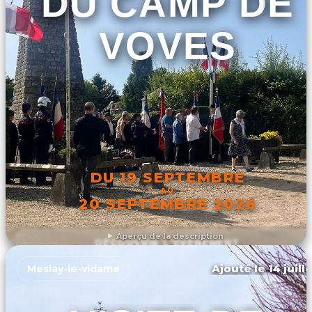
DU CAMP DE
VOVES
DU 19 SEPTEMBRE
AU
20 SEPTEMBRE 2026
Aperçu de la description
DÉCOUVRIR L'ÉVÉNEMENT
Ajouté le 14 juill
Meslay-le-vidame