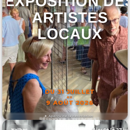
EXPOSITION DE
ARTISTES
LOCAUX
DU 31 JUILLET
AU
9 AOÛT 2026
Aperçu de la description
DÉCOUVRIR L'ÉVÉNEMENT
Ajouté le 27 jui
Nailhac