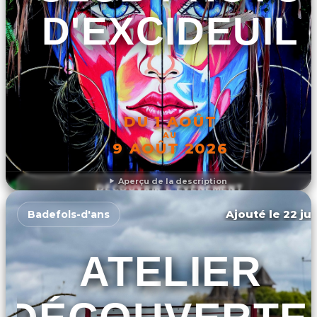
D'EXCIDEUIL
DU 1 AOÛT
AU
9 AOÛT 2026
Aperçu de la description
DÉCOUVRIR L'ÉVÉNEMENT
Ajouté le 22 jui
Badefols-d'ans
ATELIER