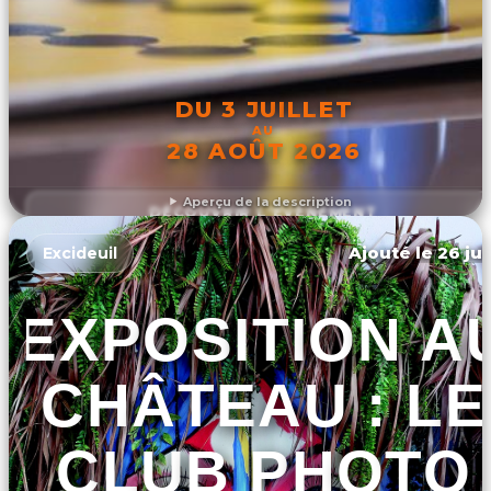
DU 3 JUILLET
AU
28 AOÛT 2026
Aperçu de la description
DÉCOUVRIR L'ÉVÉNEMENT
Ajouté le 26 jui
Excideuil
EXPOSITION A
CHÂTEAU : LE
CLUB PHOTO