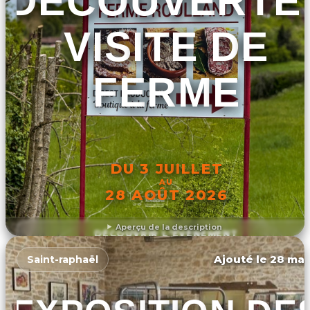
DÉCOUVERTE 
VISITE DE
FERME
DU 3 JUILLET
AU
28 AOÛT 2026
Aperçu de la description
DÉCOUVRIR L'ÉVÉNEMENT
Ajouté le 28 mar
Saint-raphaël