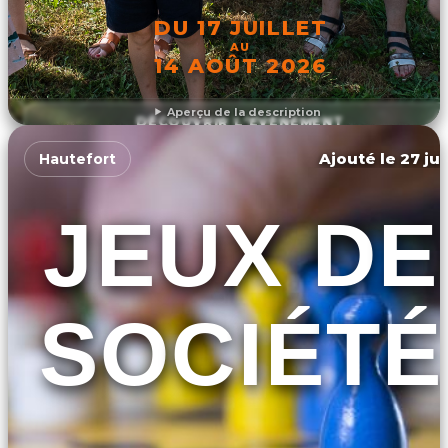
DU 17 JUILLET
AU
14 AOÛT 2026
Aperçu de la description
DÉCOUVRIR L'ÉVÉNEMENT
Ajouté le 27 jui
Hautefort
JEUX DE
SOCIÉTÉ