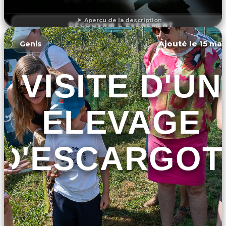
Aperçu de la description
DÉCOUVRIR L'ÉVÉNEMENT
Ajouté le 15 mar
Genis
VISITE D'UN
ÉLEVAGE
D'ESCARGOT