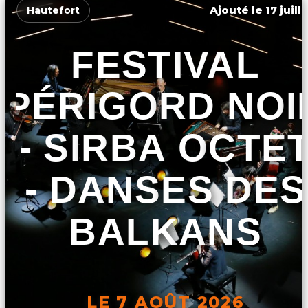
Ajouté le 17 juill
Hautefort
FESTIVAL
PÉRIGORD NOI
- SIRBA OCTE
- DANSES DES
BALKANS
LE 7 AOÛT 2026