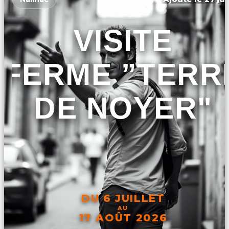
VISITE
FERME ”TERR
DE NOYER"
DU 6 JUILLET
AU
17 AOÛT 2026