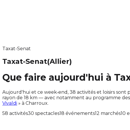
Taxat-Senat
Taxat-Senat
(Allier)
Que faire aujourd'hui à Ta
Aujourd'hui et ce week‑end, 38 activités et loisirs s
rayon de 18 km — avec notamment au programme des ac
Vivaldi
» à Charroux.
58 activités
30 spectacles
18 événements
12 marchés
10 e