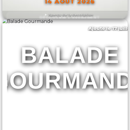
14 AOÛT 2026
Aperçu de la description
DÉCOUVRIR L'ÉVÉNEMENT
Ajouté le 17 juill
Troyes
BALADE
GOURMAN