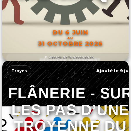
DU 6 JUIN
AU
31 OCTOBRE 2026
Aperçu de la description
DÉCOUVRIR L'ÉVÉNEMENT
Ajouté le 9 ju
Troyes
FLÂNERIE - SU
LES PAS D’UNE
TROYENNE DU