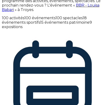
programme des activités, événements, spectacles. Le
prochain rendez-vous ? L'événement «
BBR - Louisa
Babari
» à Troyes.
100 activités
100 événements
100 spectacles
18
événements sportifs
15 événements patrimoine
9
expositions