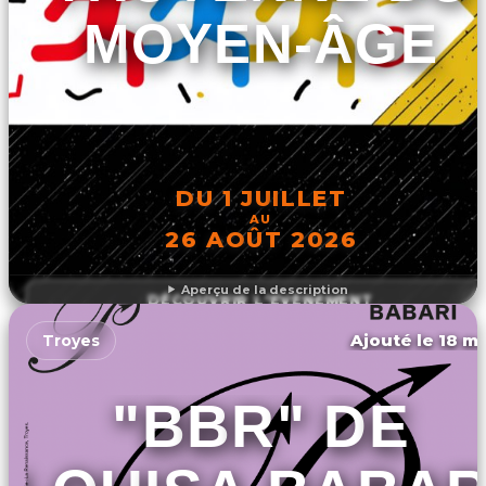
MOYEN-ÂGE
DU 1 JUILLET
AU
26 AOÛT 2026
Aperçu de la description
DÉCOUVRIR L'ÉVÉNEMENT
Ajouté le 18 ma
Troyes
"BBR" DE