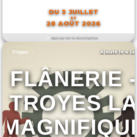
DU 3 JUILLET
AU
28 AOÛT 2026
Aperçu de la description
DÉCOUVRIR L'ÉVÉNEMENT
Ajouté le 4 jui
Troyes
FLÂNERIE -
TROYES L
MAGNIFIQU