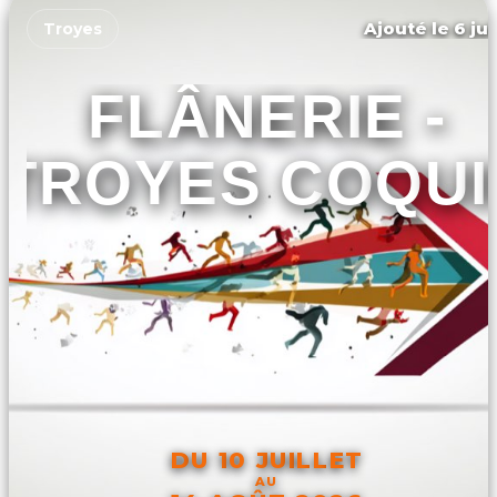
Ajouté le 6 jui
Troyes
FLÂNERIE -
TROYES COQUI
DU 10 JUILLET
AU