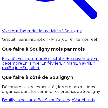
Voir tout l'agenda des activités à Souligny
Gratuit • Sans inscription • Mis à jour en temps réel
Que faire à Souligny mois par mois
En août
En septembre
En octobre
En novembre
En
décembre
En janvier
En février
En mars
En avril
En
mai
En juin
En juillet
Que faire à côté de Souligny ?
Découvrez aussi les activités, loisirs et animations
organisés dans les communes proches de Souligny.
Bouilly
Laines-aux-Bois
Saint-Pouange
Vauchassis