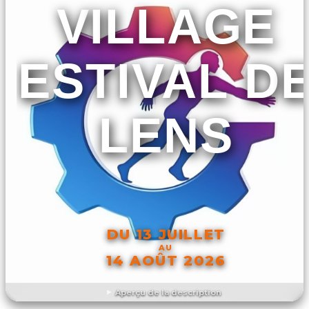
VILLAGE
ESTIVAL D
LENS
DU 13 JUILLET
AU
14 AOÛT 2026
Aperçu de la description
DÉCOUVRIR L'ÉVÉNEMENT