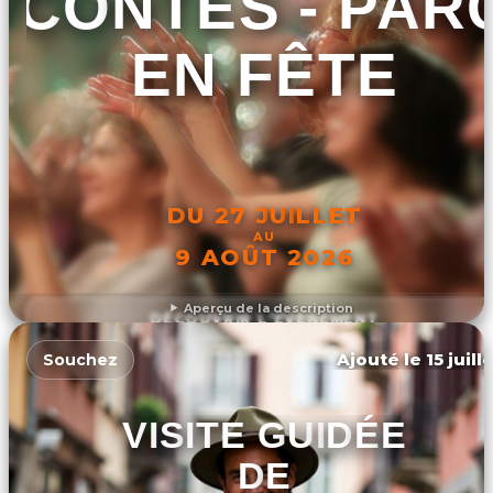
CONTES - PAR
EN FÊTE
DU 27 JUILLET
AU
9 AOÛT 2026
Aperçu de la description
DÉCOUVRIR L'ÉVÉNEMENT
Ajouté le 15 juill
Souchez
VISITE GUIDÉE
DE