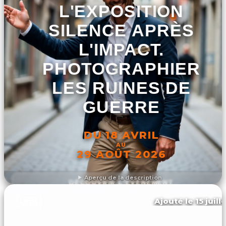
L'EXPOSITION
SILENCE APRÈS
L'IMPACT.
PHOTOGRAPHIER
LES RUINES DE
GUERRE
DU 18 AVRIL
AU
29 AOÛT 2026
Aperçu de la description
DÉCOUVRIR L'ÉVÉNEMENT
Ajouté le 15 juill
Lens