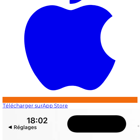
Télécharger sur
App Store