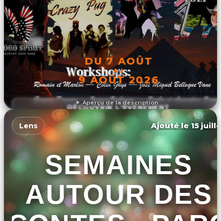
DU 7 AOÛT
AU
9 AOÛT 2026
Aperçu de la description
DÉCOUVRIR L'ÉVÉNEMENT
Ajouté le 15 juill
Lens
SEMAINES
AUTOUR DES