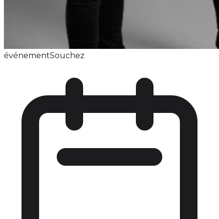
événement
Souchez