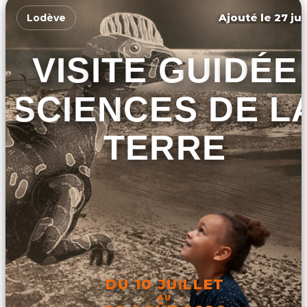
Ajouté le 27 jui
Lodève
VISITE GUIDÉE
SCIENCES DE L
TERRE
DU 10 JUILLET
AU