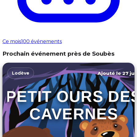
Ce mois
100 événements
Prochain événement près de Soubès
Ajouté le 27 jui
Lodève
PETIT OURS DE
CAVERNES