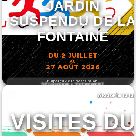
JARDIN
SUSPENDU DE LA
FONTAINE
DU 2 JUILLET
AU
27 AOÛT 2026
Aperçu de la description
DÉCOUVRIR L'ÉVÉNEMENT
Ajouté le 12 ju
Roqueredonde
VISITES DU