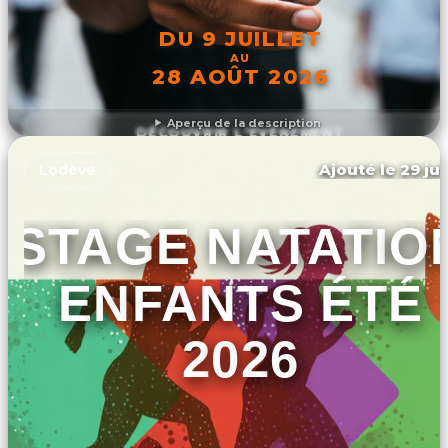
DU 9 JUILLET
AU
28 AOÛT 2026
Aperçu de la description
DÉCOUVRIR L'ÉVÉNEMENT
Ajouté le 29 jui
Lodève
STAGE NATATIO
ENFANTS ÉTÉ
2026