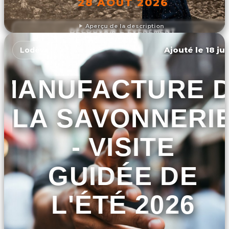
28 AOÛT 2026
Aperçu de la description
DÉCOUVRIR L'ÉVÉNEMENT
Ajouté le 18 ju
Lodève
MANUFACTURE 
LA SAVONNERI
- VISITE
GUIDÉE DE
L'ÉTÉ 2026