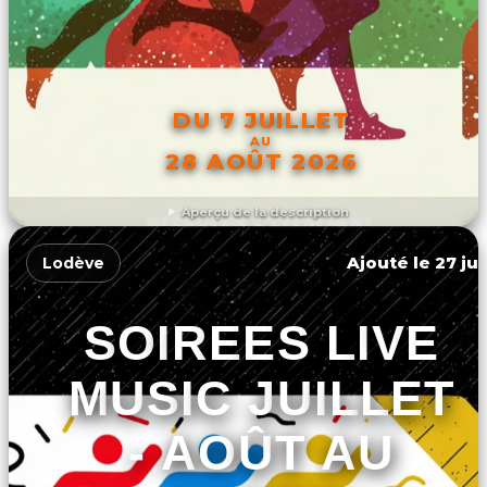
DU 7 JUILLET
AU
28 AOÛT 2026
Aperçu de la description
DÉCOUVRIR L'ÉVÉNEMENT
Ajouté le 27 jui
Lodève
SOIREES LIVE
MUSIC JUILLET
- AOÛT AU