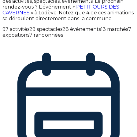
des activités, spectacles, événements. Le prochain
rendez-vous ? L'événement «
PETIT OURS DES
CAVERNES
» à Lodève. Notez que 4 de ces animations
se déroulent directement dans la commune.
97 activités
29 spectacles
28 événements
13 marchés
7
expositions
7 randonnées