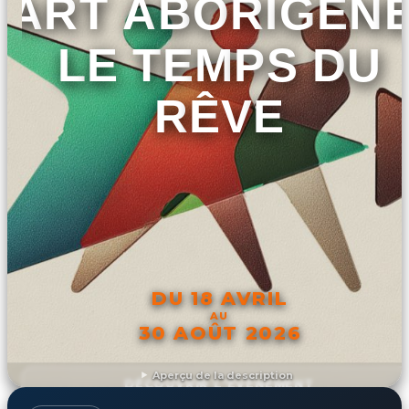
ART ABORIGÈNE
LE TEMPS DU
RÊVE
DU 18 AVRIL
AU
30 AOÛT 2026
Aperçu de la description
DÉCOUVRIR L'ÉVÉNEMENT