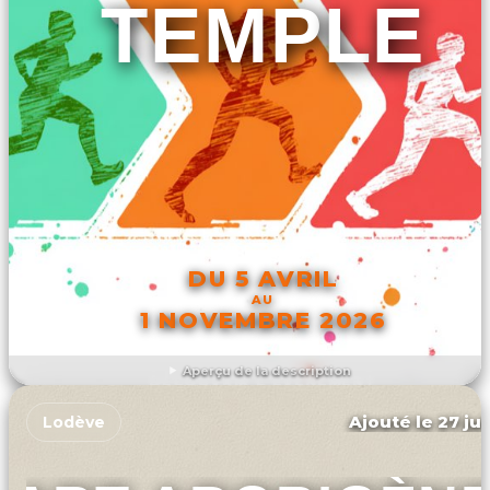
TEMPLE
DU 5 AVRIL
AU
1 NOVEMBRE 2026
Aperçu de la description
DÉCOUVRIR L'ÉVÉNEMENT
Ajouté le 27 jui
Lodève