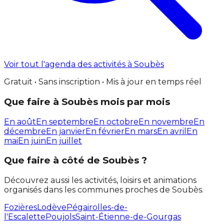
Voir tout l'agenda des activités à Soubès
Gratuit • Sans inscription • Mis à jour en temps réel
Que faire à Soubès mois par mois
En août
En septembre
En octobre
En novembre
En
décembre
En janvier
En février
En mars
En avril
En
mai
En juin
En juillet
Que faire à côté de Soubès ?
Découvrez aussi les activités, loisirs et animations
organisés dans les communes proches de Soubès.
Fozières
Lodève
Pégairolles-de-
l'Escalette
Poujols
Saint-Étienne-de-Gourgas