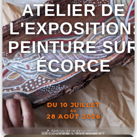
ATELIER DE
L'EXPOSITION
PEINTURE SU
ÉCORCE
DU 10 JUILLET
AU
28 AOÛT 2026
Aperçu de la description
DÉCOUVRIR L'ÉVÉNEMENT