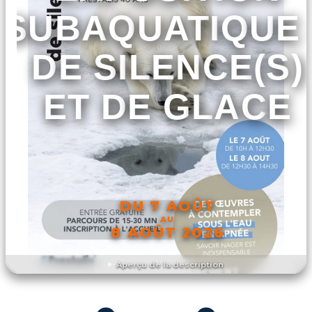
SUBAQUATIQUE 
DE SILENCE(S)
ET DE GLACE
DU 7 AOÛT
AU
8 AOÛT 2026
Aperçu de la description
DÉCOUVRIR L'ÉVÉNEMENT