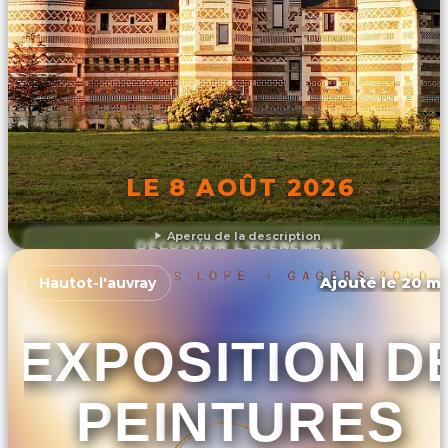
LE 8 AOÛT 2026
Aperçu de la description
DÉCOUVRIR L'ÉVÉNEMENT
Ajouté le 20 ma
Hautot-l'auvray
EXPOSITION D
PEINTURES