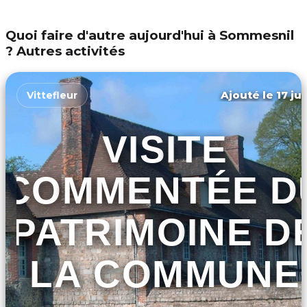
Quoi faire d'autre aujourd'hui à Sommesnil
? Autres activités
Ajouté le 17 ju
Vittefleur
VISITE
COMMENTÉE D
PATRIMOINE D
LA COMMUNE