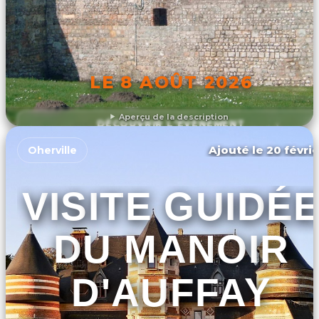
LE 8 AOÛT 2026
Aperçu de la description
DÉCOUVRIR L'ÉVÉNEMENT
Ajouté le 20 févrie
Oherville
VISITE GUIDÉ
DU MANOIR
D'AUFFAY