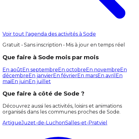
Voir tout l'agenda des activités à Sode
Gratuit • Sans inscription • Mis à jour en temps réel
Que faire à Sode mois par mois
En août
En septembre
En octobre
En novembre
En
décembre
En janvier
En février
En mars
En avril
En
mai
En juin
En juillet
Que faire à côté de Sode ?
Découvrez aussi les activités, loisirs et animations
organisés dans les communes proches de Sode.
Artigue
Juzet-de-Luchon
Salles-et-Pratviel