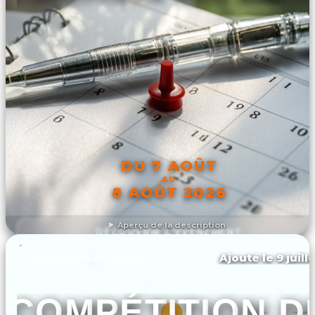
DU 7 AOÛT
AU
8 AOÛT 2026
Aperçu de la description
DÉCOUVRIR L'ÉVÉNEMENT
Ajouté le 9 juill
Montauban-de-luchon
COMPÉTITION D