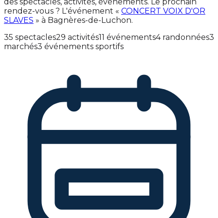
des spectacles, activités, événements. Le prochain
rendez-vous ? L'événement «
CONCERT VOIX D'OR
SLAVES
» à Bagnères-de-Luchon.
35 spectacles
29 activités
11 événements
4 randonnées
3
marchés
3 événements sportifs