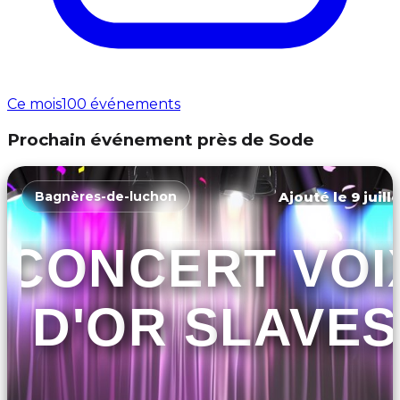
Ce mois
100 événements
Prochain événement près de Sode
Ajouté le 9 juill
Bagnères-de-luchon
CONCERT VOI
D'OR SLAVES