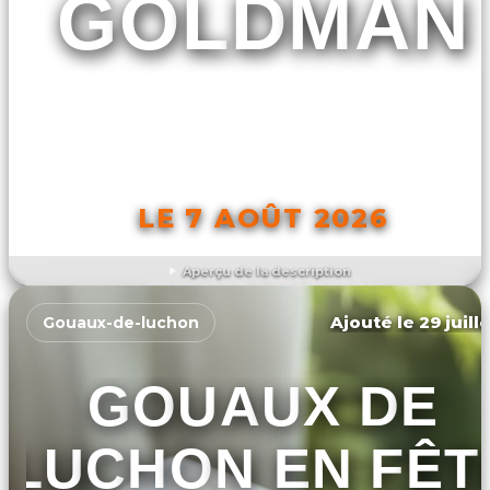
GOLDMAN
LE 7 AOÛT 2026
Aperçu de la description
DÉCOUVRIR L'ÉVÉNEMENT
Ajouté le 29 juill
Gouaux-de-luchon
GOUAUX DE
LUCHON EN FÊT