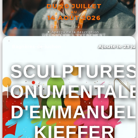
DU 20 JUILLET
AU
14 AOÛT 2026
Aperçu de la description
DÉCOUVRIR L'ÉVÉNEMENT
Ajouté le 23 jui
Bagnères-de-luchon
SCULPTURES
MONUMENTAL
D'EMMANUEL
KIEFFER