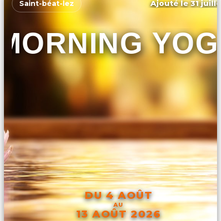
Ajouté le 31 juill
Saint-béat-lez
MORNING YOG
DU 4 AOÛT
AU
13 AOÛT 2026