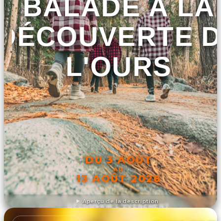
BALADE À LA
DÉCOUVERTE 
L'OURS
DU 3 AOÛT
AU
13 AOÛT 2026
Aperçu de la description
DÉCOUVRIR L'ÉVÉNEMENT