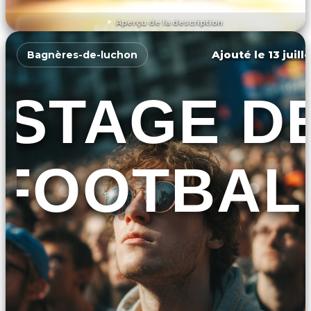
Aperçu de la description
DÉCOUVRIR L'ÉVÉNEMENT
Ajouté le 13 juill
Bagnères-de-luchon
STAGE D
FOOTBAL