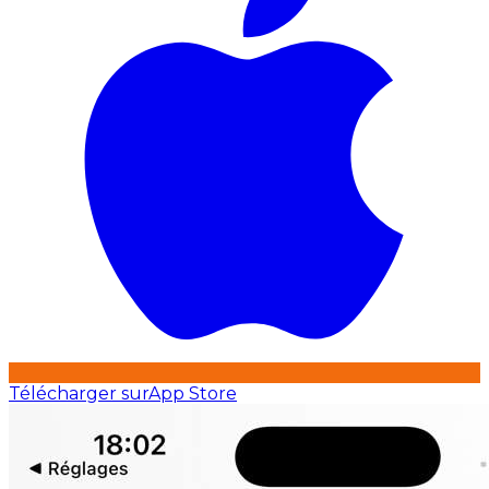
Télécharger sur
App Store