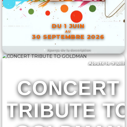
DU 1 JUIN
AU
30 SEPTEMBRE 2026
Aperçu de la description
DÉCOUVRIR L'ÉVÉNEMENT
Ajouté le 9 juill
Bagnères-de-luchon
CONCERT
TRIBUTE T