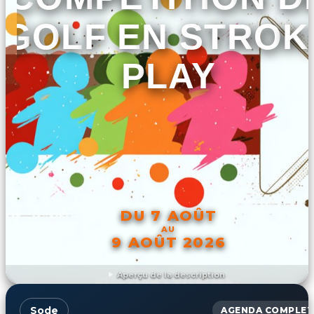
GOLF EN STROK
PLAY
DU 7 AOÛT
AU
9 AOÛT 2026
Aperçu de la description
DÉCOUVRIR L'ÉVÉNEMENT
Sode
AGENDA COMPLET