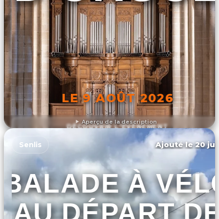
LE 9 AOÛT 2026
Aperçu de la description
DÉCOUVRIR L'ÉVÉNEMENT
Ajouté le 20 jui
Senlis
BALADE À VÉL
AU DÉPART D