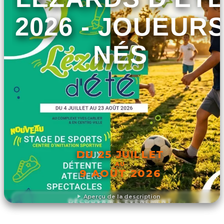
2026 - JOUEUR
NÉS
DU 25 JUILLET
AU
9 AOÛT 2026
Aperçu de la description
DÉCOUVRIR L'ÉVÉNEMENT