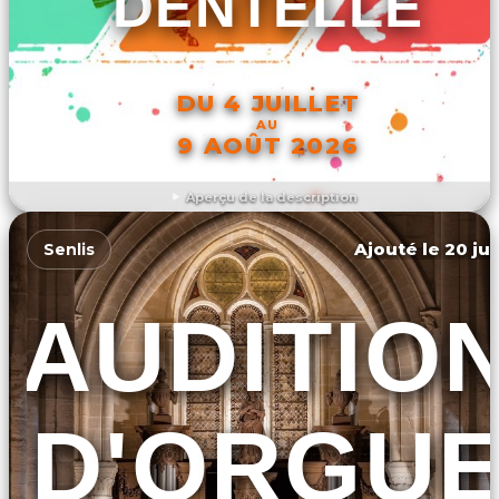
DENTELLE
DU 4 JUILLET
AU
9 AOÛT 2026
Aperçu de la description
DÉCOUVRIR L'ÉVÉNEMENT
Ajouté le 20 jui
Senlis
AUDITIO
D'ORGU