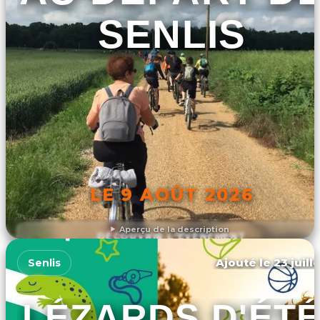
SENLIS
LE 9 AOÛT 2026
Aperçu de la description
DÉCOUVRIR L'ÉVÉNEMENT
Ajouté le 23 juill
Senlis
LÉZARDS D'ÉT