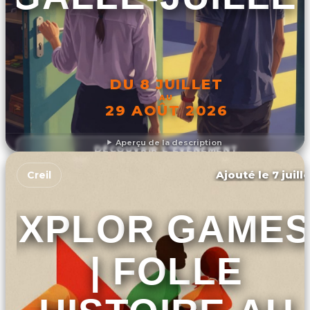
DU 8 JUILLET
AU
29 AOÛT 2026
Aperçu de la description
DÉCOUVRIR L'ÉVÉNEMENT
Ajouté le 7 juill
Creil
EXPLOR GAME
| FOLLE