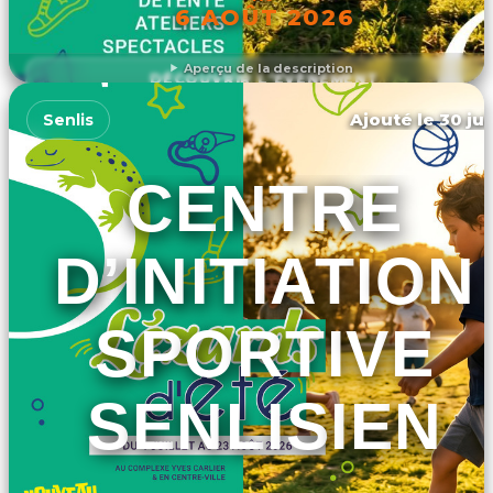
6 AOÛT 2026
Aperçu de la description
DÉCOUVRIR L'ÉVÉNEMENT
Ajouté le 30 jui
Senlis
CENTRE
D’INITIATION
SPORTIVE
SENLISIEN