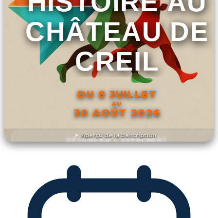
HISTOIRE AU
CHÂTEAU DE
CREIL
DU 8 JUILLET
AU
30 AOÛT 2026
Aperçu de la description
DÉCOUVRIR L'ÉVÉNEMENT