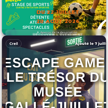
DU 22 JUILLET
AU
20 AOÛT 2026
Aperçu de la description
DÉCOUVRIR L'ÉVÉNEMENT
Ajouté le 7 juill
Creil
ESCAPE GAME 
LE TRÉSOR D
MUSÉE
GALLÉ-JUILLE