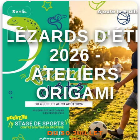
Ajouté le 9 juill
Senlis
LÉZARDS D'ÉT
2026 -
ATELIERS
ORIGAMI
DU 30 JUILLET
AU