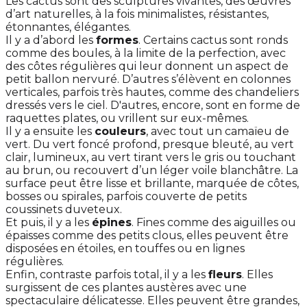
Les cactus sont des sculptures vivantes, des œuvres
d’art naturelles, à la fois minimalistes, résistantes,
étonnantes, élégantes.
Il y a d’abord les
formes
. Certains cactus sont ronds
comme des boules, à la limite de la perfection, avec
des côtes régulières qui leur donnent un aspect de
petit ballon nervuré. D’autres s’élèvent en colonnes
verticales, parfois très hautes, comme des chandeliers
dressés vers le ciel. D'autres, encore, sont en forme de
raquettes plates, ou vrillent sur eux-mêmes.
Il y a ensuite les
couleurs
, avec tout un camaïeu de
vert. Du vert foncé profond, presque bleuté, au vert
clair, lumineux, au vert tirant vers le gris ou touchant
au brun, ou recouvert d’un léger voile blanchâtre. La
surface peut être lisse et brillante, marquée de côtes,
bosses ou spirales, parfois couverte de petits
coussinets duveteux.
Et puis, il y a les
épines
. Fines comme des aiguilles ou
épaisses comme des petits clous, elles peuvent être
disposées en étoiles, en touffes ou en lignes
régulières.
Enfin, contraste parfois total, il y a les
fleurs
. Elles
surgissent de ces plantes austères avec une
spectaculaire délicatesse. Elles peuvent être grandes,