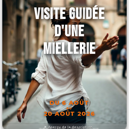
VISITE GUIDÉE
D'UNE
MIELLERIE
DU 6 AOÛT
AU
20 AOÛT 2026
Aperçu de la description