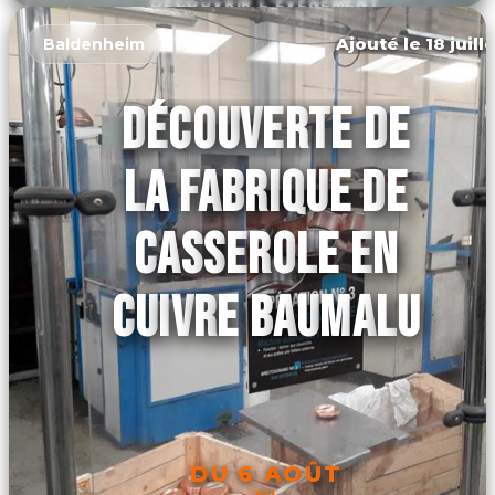
DÉCOUVRIR L'ÉVÉNEMENT
Ajouté le 18 juill
Baldenheim
DÉCOUVERTE DE
LA FABRIQUE DE
CASSEROLE EN
CUIVRE BAUMALU
DU 6 AOÛT
AU