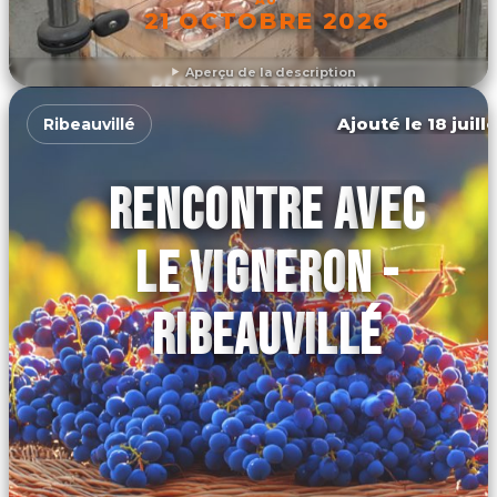
21 OCTOBRE 2026
Aperçu de la description
DÉCOUVRIR L'ÉVÉNEMENT
Ajouté le 18 juill
Ribeauvillé
RENCONTRE AVEC
LE VIGNERON -
RIBEAUVILLÉ