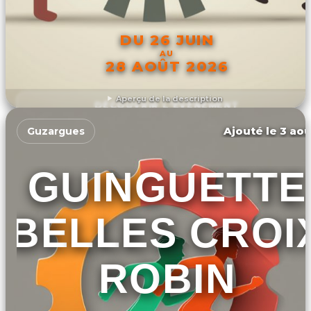
DU 26 JUIN
AU
28 AOÛT 2026
Aperçu de la description
DÉCOUVRIR L'ÉVÉNEMENT
Ajouté le 3 aoû
Guzargues
GUINGUETTE
BELLES CROI
ROBIN