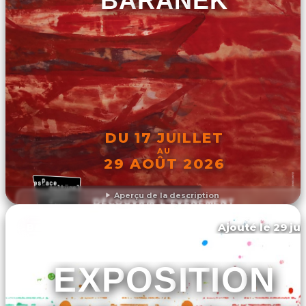
BARANEK
DU 17 JUILLET
AU
29 AOÛT 2026
Aperçu de la description
DÉCOUVRIR L'ÉVÉNEMENT
Ajouté le 29 jui
Baillargues
EXPOSITION