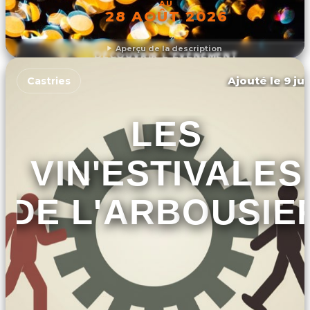
AU
28 AOÛT 2026
Aperçu de la description
DÉCOUVRIR L'ÉVÉNEMENT
Ajouté le 9 ju
Castries
LES
VIN'ESTIVALES
DE L'ARBOUSIE