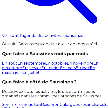
Voir tout l'agenda des activités à Saussines
Gratuit • Sans inscription • Mis à jour en temps réel
Que faire à Saussines mois par mois
En août
En septembre
En octobre
En novembre
En
décembre
En janvier
En février
En mars
En avril
En
mai
En juin
En juillet
Que faire à côté de Saussines ?
Découvrez aussi les activités, loisirs et animations
organisés dans les communes proches de Saussines.
Sommières
Beaulieu
Boisseron
Galargues
Restinclières
Sa