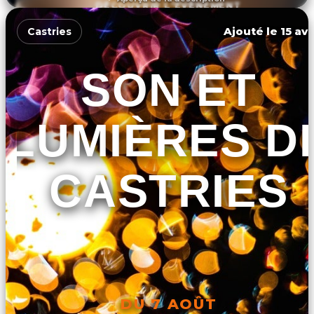
DÉCOUVRIR L'ÉVÉNEMENT
Ajouté le 15 avr
Castries
SON ET
LUMIÈRES D
CASTRIES
DU 7 AOÛT