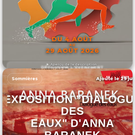
DU 4 AOÛT
AU
29 AOÛT 2026
Aperçu de la description
DÉCOUVRIR L'ÉVÉNEMENT
Ajouté le 29 jui
Sommières
EXPOSITION ”DIALOGU
DES
EAUX" D'ANNA