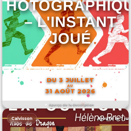
PHOTOGRAPHIQ
– L'INSTANT
JOUÉ
DU 3 JUILLET
AU
31 AOÛT 2026
Aperçu de la description
DÉCOUVRIR L'ÉVÉNEMENT
Ajouté le 1 ju
Calvisson