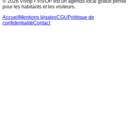
© 2026 Vivop • VIVOP est un agenda local gratuit pensé
pour les habitants et les visiteurs.
Accueil
Mentions légales
CGU
Politique de
confidentialité
Contact