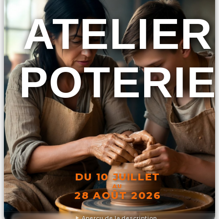
ATELIER
POTERIE
DU 10 JUILLET
AU
28 AOÛT 2026
Aperçu de la description