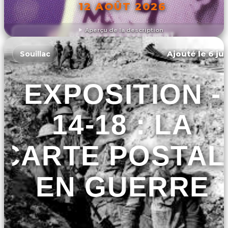
12 AOÛT 2026
Aperçu de la description
DÉCOUVRIR L'ÉVÉNEMENT
Ajouté le 6 jui
Souillac
EXPOSITION -
14-18 : LA
CARTE POSTAL
EN GUERRE