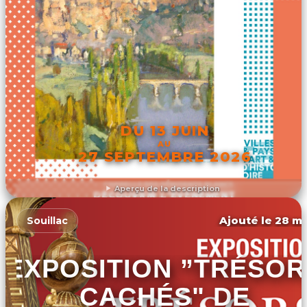
DU 13 JUIN
AU
27 SEPTEMBRE 2026
Aperçu de la description
DÉCOUVRIR L'ÉVÉNEMENT
Ajouté le 28 ma
Souillac
EXPOSITION ”TRÉSOR
CACHÉS" DE