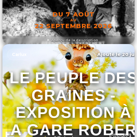
DU 7 AOÛT
AU
22 SEPTEMBRE 2026
Aperçu de la description
DÉCOUVRIR L'ÉVÉNEMENT
Ajouté le 20 jui
Carlux
LE PEUPLE DE
GRAINES -
EXPOSITION À
LA GARE ROBER