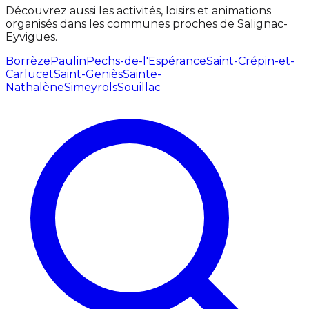
Découvrez aussi les activités, loisirs et animations
organisés dans les communes proches de Salignac-
Eyvigues.
Borrèze
Paulin
Pechs-de-l'Espérance
Saint-Crépin-et-
Carlucet
Saint-Geniès
Sainte-
Nathalène
Simeyrols
Souillac