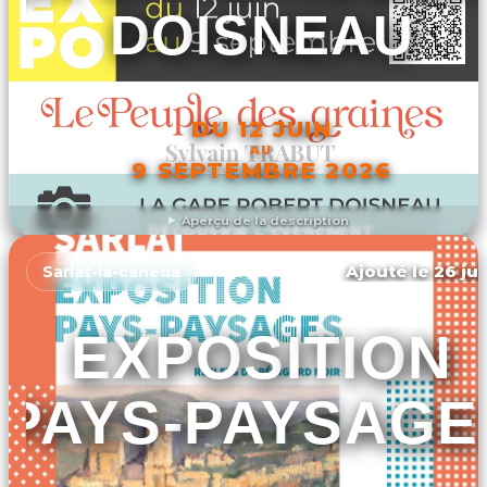
DOISNEAU
DU 12 JUIN
AU
9 SEPTEMBRE 2026
Aperçu de la description
DÉCOUVRIR L'ÉVÉNEMENT
Ajouté le 26 jui
Sarlat-la-canéda
EXPOSITION
PAYS-PAYSAGE