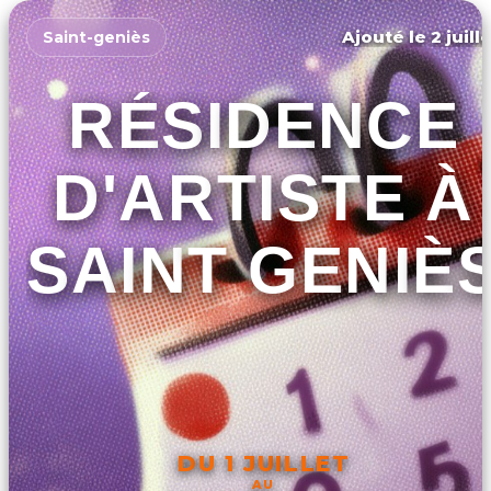
Ajouté le 2 juill
Saint-geniès
RÉSIDENCE
D'ARTISTE À
SAINT GENIÈ
DU 1 JUILLET
AU