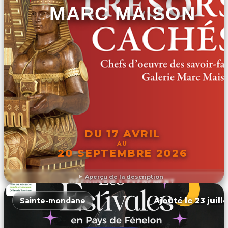
MARC MAISON
DU 17 AVRIL
AU
20 SEPTEMBRE 2026
Aperçu de la description
DÉCOUVRIR L'ÉVÉNEMENT
Ajouté le 23 juill
Sainte-mondane