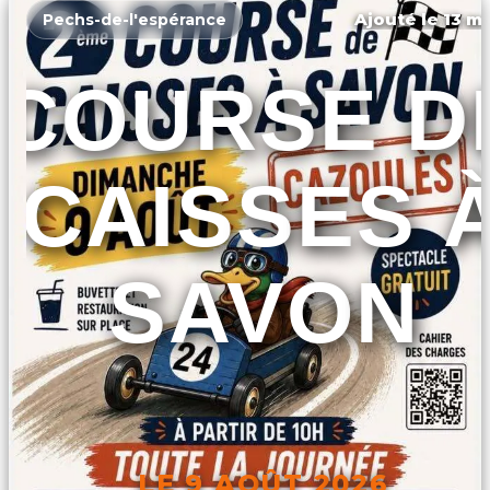
Ajouté le 13 ma
Pechs-de-l'espérance
COURSE D
CAISSES 
SAVON
LE 9 AOÛT 2026