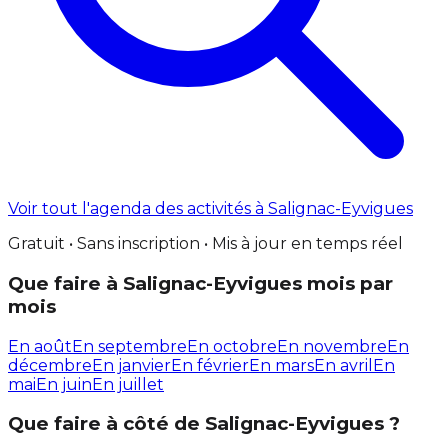
Voir tout l'agenda des activités à Salignac-Eyvigues
Gratuit • Sans inscription • Mis à jour en temps réel
Que faire à Salignac-Eyvigues mois par
mois
En août
En septembre
En octobre
En novembre
En
décembre
En janvier
En février
En mars
En avril
En
mai
En juin
En juillet
Que faire à côté de Salignac-Eyvigues ?