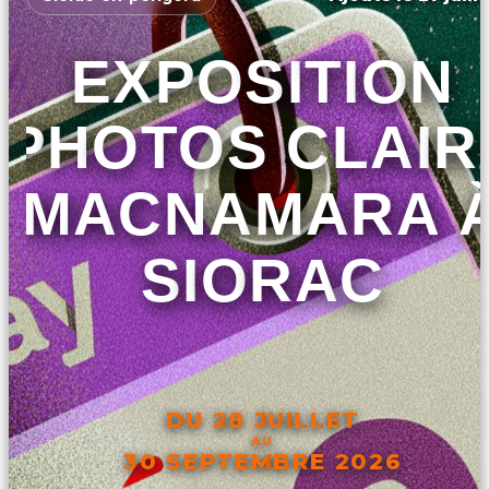
EXPOSITION
PHOTOS CLAIR
MACNAMARA 
SIORAC
DU 28 JUILLET
AU
30 SEPTEMBRE 2026