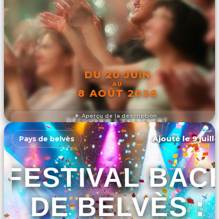
DU 20 JUIN
AU
8 AOÛT 2026
Aperçu de la description
DÉCOUVRIR L'ÉVÉNEMENT
Ajouté le 9 juill
Pays de belvès
FESTIVAL BAC
DE BELVÈS :