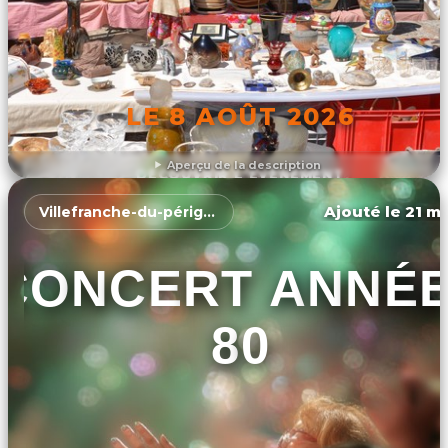
LE 8 AOÛT 2026
Aperçu de la description
DÉCOUVRIR L'ÉVÉNEMENT
Ajouté le 21 ma
Villefranche-du-périgord
CONCERT ANNÉ
80