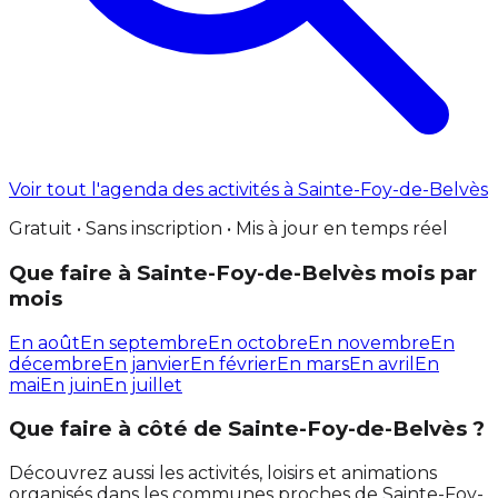
Voir tout l'agenda des activités à Sainte-Foy-de-Belvès
Gratuit • Sans inscription • Mis à jour en temps réel
Que faire à Sainte-Foy-de-Belvès mois par
mois
En août
En septembre
En octobre
En novembre
En
décembre
En janvier
En février
En mars
En avril
En
mai
En juin
En juillet
Que faire à côté de Sainte-Foy-de-Belvès ?
Découvrez aussi les activités, loisirs et animations
organisés dans les communes proches de Sainte-Foy-