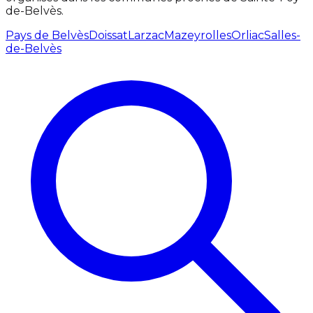
de-Belvès.
Pays de Belvès
Doissat
Larzac
Mazeyrolles
Orliac
Salles-
de-Belvès