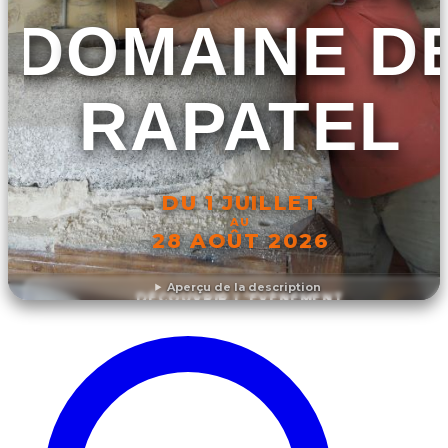
DOMAINE D
RAPATEL
DU 1 JUILLET
AU
28 AOÛT 2026
Aperçu de la description
DÉCOUVRIR L'ÉVÉNEMENT