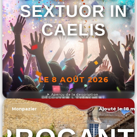
SEXTUOR IN
CAELIS
LE 8 AOÛT 2026
Aperçu de la description
DÉCOUVRIR L'ÉVÉNEMENT
Ajouté le 18 ma
Monpazier