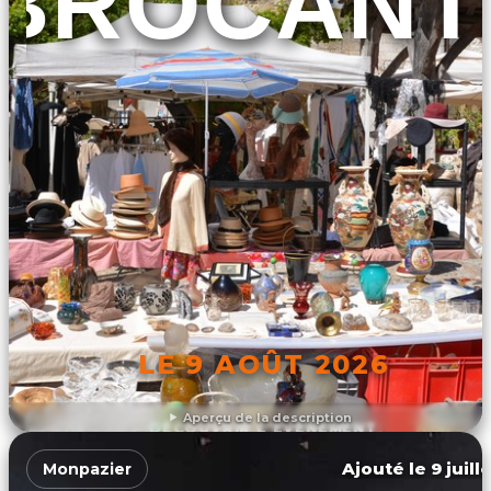
BROCANT
LE 9 AOÛT 2026
Aperçu de la description
DÉCOUVRIR L'ÉVÉNEMENT
Ajouté le 9 juill
Monpazier