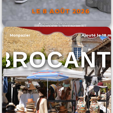
LE 8 AOÛT 2026
Aperçu de la description
DÉCOUVRIR L'ÉVÉNEMENT
Ajouté le 18 ma
Monpazier
BROCANT