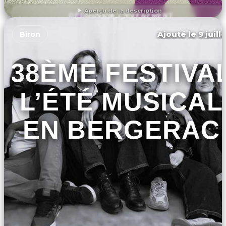
Aperçu de la description
DÉCOUVRIR L'ÉVÉNEMENT
Ajouté le 9 juill
Biron
38ÈME FESTIVA
L’ÉTÉ MUSICAL
EN BERGERAC