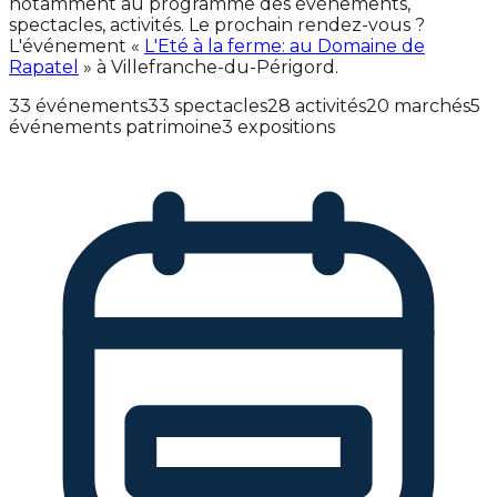
notamment au programme des événements,
spectacles, activités. Le prochain rendez-vous ?
L'événement «
L'Eté à la ferme: au Domaine de
Rapatel
» à Villefranche-du-Périgord.
33 événements
33 spectacles
28 activités
20 marchés
5
événements patrimoine
3 expositions