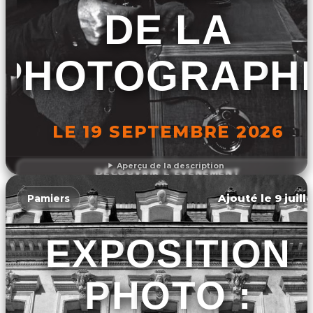
DE LA
PHOTOGRAPHI
LE 19 SEPTEMBRE 2026
Aperçu de la description
DÉCOUVRIR L'ÉVÉNEMENT
Ajouté le 9 juill
Pamiers
EXPOSITION
PHOTO :