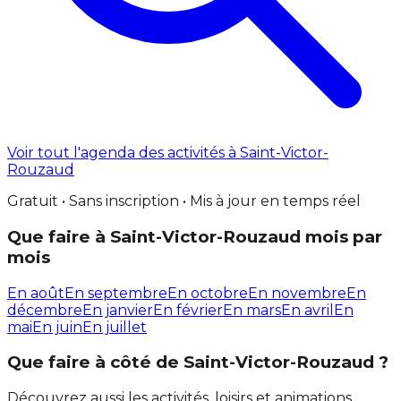
Voir tout l'agenda des activités à Saint-Victor-
Rouzaud
Gratuit • Sans inscription • Mis à jour en temps réel
Que faire à Saint-Victor-Rouzaud mois par
mois
En août
En septembre
En octobre
En novembre
En
décembre
En janvier
En février
En mars
En avril
En
mai
En juin
En juillet
Que faire à côté de Saint-Victor-Rouzaud ?
Découvrez aussi les activités, loisirs et animations