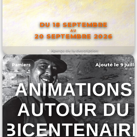
DU 18 SEPTEMBRE
AU
20 SEPTEMBRE 2026
Aperçu de la description
DÉCOUVRIR L'ÉVÉNEMENT
Ajouté le 9 juill
Pamiers
ANIMATIONS
AUTOUR DU
BICENTENAIR