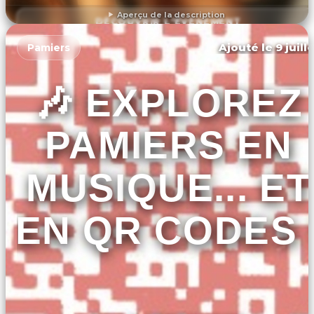
Aperçu de la description
DÉCOUVRIR L'ÉVÉNEMENT
Ajouté le 9 juill
Pamiers
🎶 EXPLOREZ
PAMIERS EN
MUSIQUE... ET
EN QR CODES 