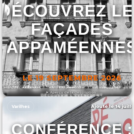
DÉCOUVREZ LE
FAÇADES
APPAMÉENNE
LE 19 SEPTEMBRE 2026
Aperçu de la description
DÉCOUVRIR L'ÉVÉNEMENT
Ajouté le 14 juill
Varilhes
CONFÉRENCE :