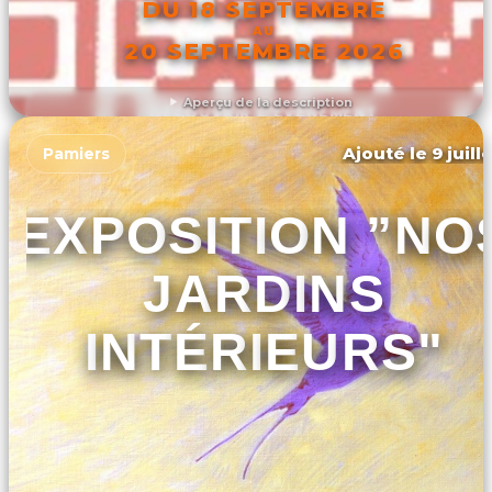
DU 18 SEPTEMBRE
AU
20 SEPTEMBRE 2026
Aperçu de la description
DÉCOUVRIR L'ÉVÉNEMENT
Ajouté le 9 juill
Pamiers
EXPOSITION ”NO
JARDINS
INTÉRIEURS"