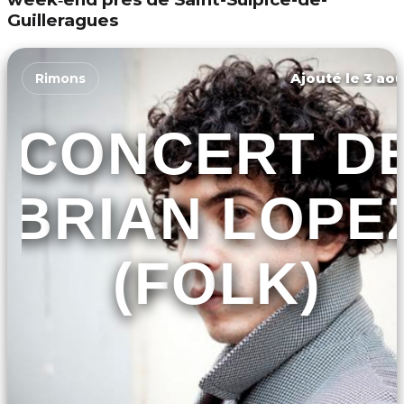
Guilleragues
Ajouté le 3 aoû
Rimons
CONCERT D
BRIAN LOPE
(FOLK)