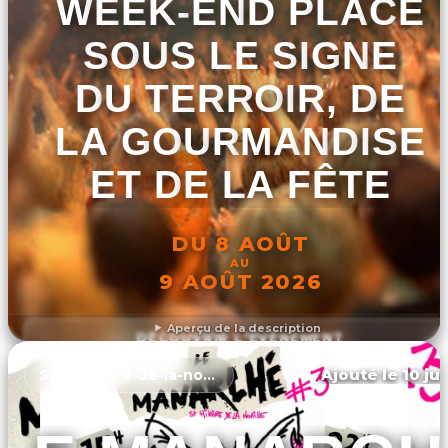
WEEK-END PLACÉ
SOUS LE SIGNE
DU TERROIR, DE
LA GOURMANDISE
ET DE LA FÊTE
DU 8 AOÛT
AU
9 AOÛT 2026
Aperçu de la description
DÉCOUVRIR L'ÉVÉNEMENT
Ajouté le 10 ju
Saint-hilaire-de-la-noaille