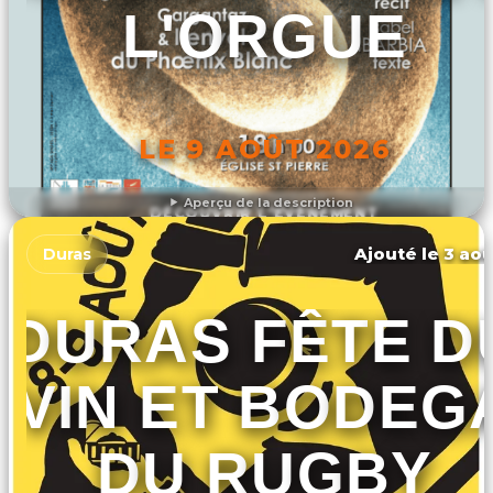
L'ORGUE
LE 9 AOÛT 2026
Aperçu de la description
DÉCOUVRIR L'ÉVÉNEMENT
Ajouté le 3 aoû
Duras
DURAS FÊTE D
VIN ET BODEG
DU RUGBY