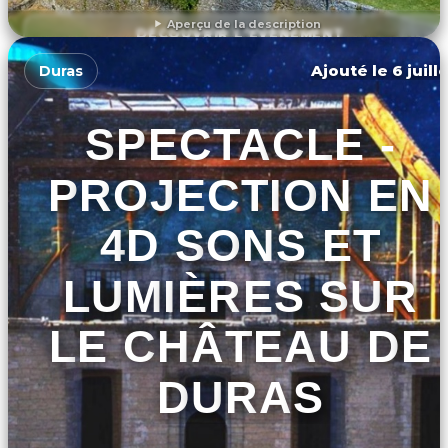
Aperçu de la description
DÉCOUVRIR L'ÉVÉNEMENT
Ajouté le 6 juill
Duras
SPECTACLE -
PROJECTION EN
4D SONS ET
LUMIÈRES SUR
LE CHÂTEAU DE
DURAS