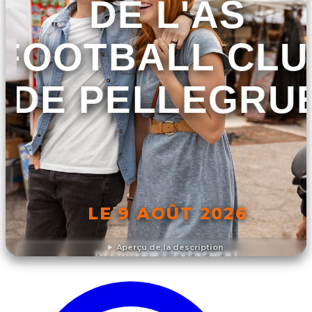
DE L'AS
FOOTBALL CLU
DE PELLEGRU
LE 9 AOÛT 2026
Aperçu de la description
DÉCOUVRIR L'ÉVÉNEMENT