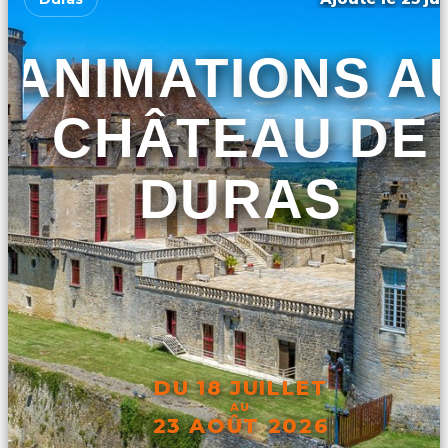
ANIMATIONS A
CHÂTEAU DE
DURAS
DU 18 JUILLET
AU
23 AOÛT 2026