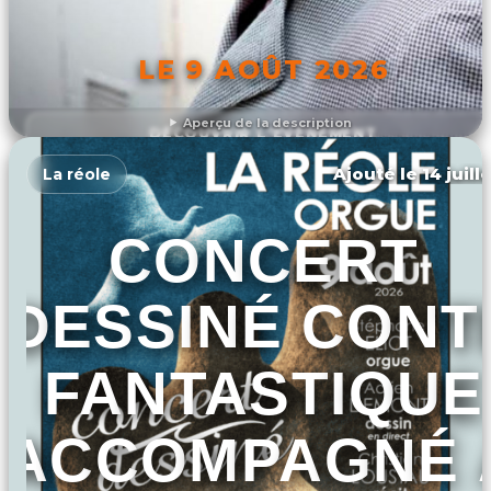
LE 9 AOÛT 2026
Aperçu de la description
DÉCOUVRIR L'ÉVÉNEMENT
Ajouté le 14 juill
La réole
CONCERT
DESSINÉ CONT
FANTASTIQUE
ACCOMPAGNÉ 