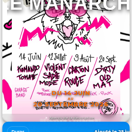
LE MANARCH
DU 14 JUIN
AU
20 SEPTEMBRE 2026
Aperçu de la description
DÉCOUVRIR L'ÉVÉNEMENT
Ajouté le 25 jui
Duras