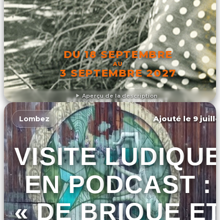
DU 18 SEPTEMBRE
AU
3 SEPTEMBRE 2027
Aperçu de la description
DÉCOUVRIR L'ÉVÉNEMENT
Ajouté le 9 juill
Lombez
VISITE LUDIQU
EN PODCAST :
« DE BRIQUE E