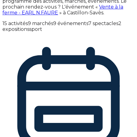
programme des activités, marchés, événements. Le
prochain rendez-vous ? L'événement «
Vente à la
ferme - EARL N.FAURE
» à Castillon-Savès.
15 activités
9 marchés
9 événements
7 spectacles
2
expositions
sport