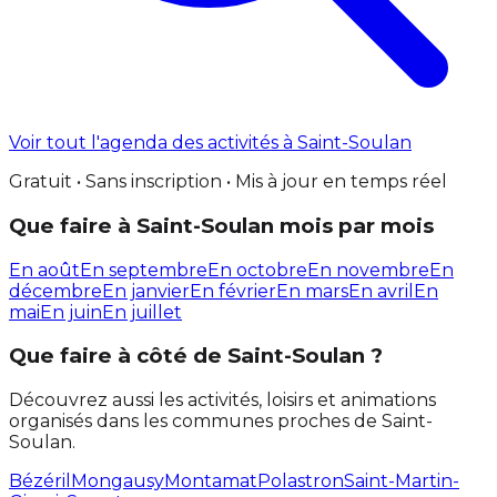
Voir tout l'agenda des activités à Saint-Soulan
Gratuit • Sans inscription • Mis à jour en temps réel
Que faire à Saint-Soulan mois par mois
En août
En septembre
En octobre
En novembre
En
décembre
En janvier
En février
En mars
En avril
En
mai
En juin
En juillet
Que faire à côté de Saint-Soulan ?
Découvrez aussi les activités, loisirs et animations
organisés dans les communes proches de Saint-
Soulan.
Bézéril
Mongausy
Montamat
Polastron
Saint-Martin-