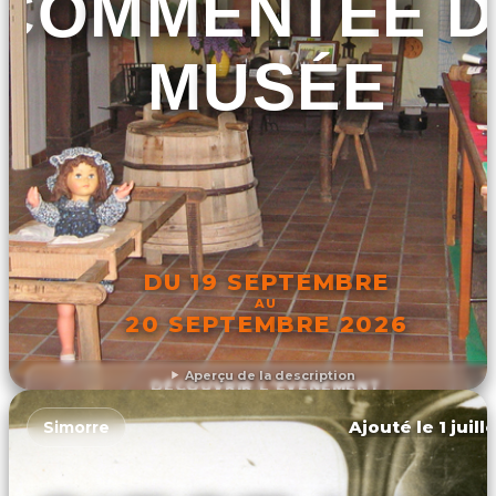
COMMENTÉE 
MUSÉE
DU 19 SEPTEMBRE
AU
20 SEPTEMBRE 2026
Aperçu de la description
DÉCOUVRIR L'ÉVÉNEMENT
Ajouté le 1 juill
Simorre