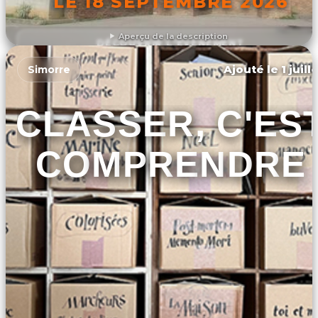
LE 18 SEPTEMBRE 2026
Aperçu de la description
DÉCOUVRIR L'ÉVÉNEMENT
Ajouté le 1 juill
Simorre
CLASSER, C'ES
COMPRENDRE