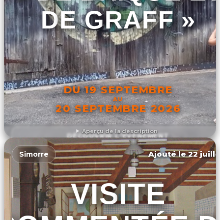
DE GRAFF »
DU 19 SEPTEMBRE
AU
20 SEPTEMBRE 2026
Aperçu de la description
DÉCOUVRIR L'ÉVÉNEMENT
Ajouté le 22 juill
Simorre
VISITE