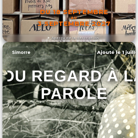
DU 18 SEPTEMBRE
AU
3 SEPTEMBRE 2027
Aperçu de la description
DÉCOUVRIR L'ÉVÉNEMENT
Ajouté le 1 juill
Simorre
DU REGARD À L
PAROLE