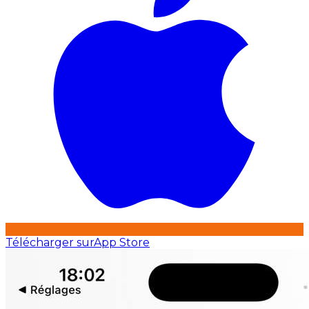
Télécharger sur
App Store