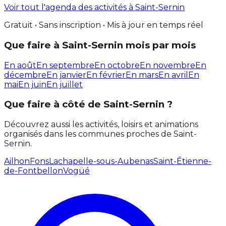
Voir tout l'agenda des activités à Saint-Sernin
Gratuit • Sans inscription • Mis à jour en temps réel
Que faire à Saint-Sernin mois par mois
En août
En septembre
En octobre
En novembre
En
décembre
En janvier
En février
En mars
En avril
En
mai
En juin
En juillet
Que faire à côté de Saint-Sernin ?
Découvrez aussi les activités, loisirs et animations
organisés dans les communes proches de Saint-
Sernin.
Ailhon
Fons
Lachapelle-sous-Aubenas
Saint-Étienne-
de-Fontbellon
Vogüé