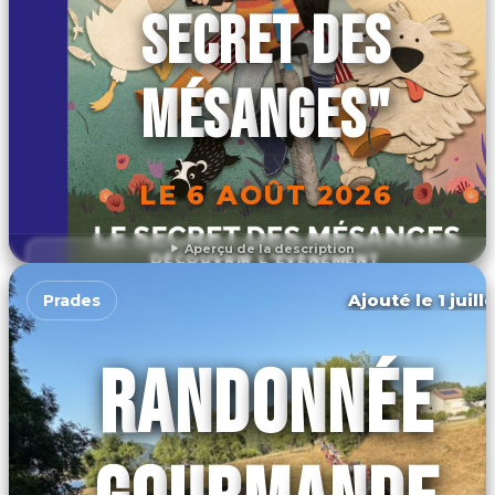
SECRET DES
MÉSANGES"
LE 6 AOÛT 2026
Aperçu de la description
DÉCOUVRIR L'ÉVÉNEMENT
Ajouté le 1 juill
Prades
RANDONNÉE