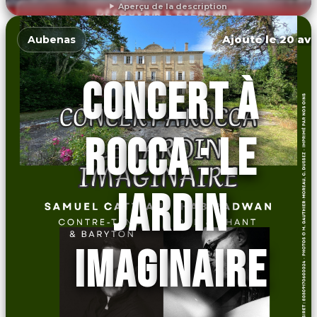
Aperçu de la description
DÉCOUVRIR L'ÉVÉNEMENT
Ajouté le 20 avr
Aubenas
CONCERT À
ROCCA : LE
JARDIN
IMAGINAIRE