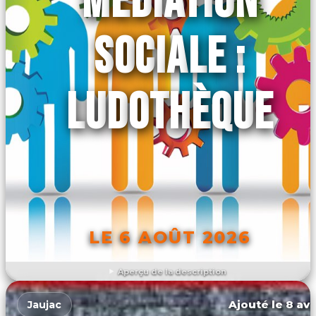
MÉDIATION
SOCIALE :
LUDOTHÈQUE
LE 6 AOÛT 2026
Aperçu de la description
DÉCOUVRIR L'ÉVÉNEMENT
Ajouté le 8 avr
Jaujac