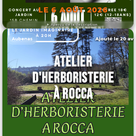
LE 6 AOÛT 2026
Aperçu de la description
DÉCOUVRIR L'ÉVÉNEMENT
Ajouté le 20 avr
Aubenas
ATELIER
D'HERBORISTERIE
À ROCCA