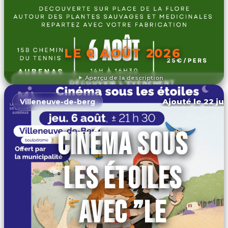
LE 6 AOÛT 2026
Aperçu de la description
DÉCOUVRIR L'ÉVÉNEMENT
Ajouté le 22 jui
Villeneuve-de-berg
CINÉMA SOUS
LES ÉTOILES
AVEC ”LE